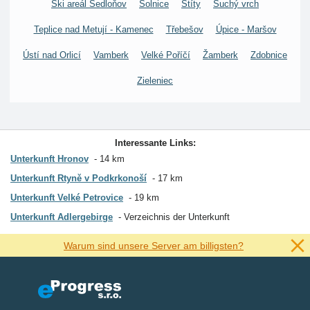
Ski areál Sedloňov
Solnice
Štíty
Suchý vrch
Teplice nad Metují - Kamenec
Třebešov
Úpice - Maršov
Ústí nad Orlicí
Vamberk
Velké Poříčí
Žamberk
Zdobnice
Zieleniec
Interessante Links:
Unterkunft Hronov
14 km
Unterkunft Rtyně v Podkrkonoší
17 km
Unterkunft Velké Petrovice
19 km
Unterkunft Adlergebirge
Verzeichnis der Unterkunft
Warum sind unsere Server am billigsten?