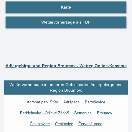
Karte
Wettervorhersage als PDF
Adlergebirge und Region Broumov - Wetter, Online-Kameras
Wettervorhersage in anderen Gebietsorten Adlergebirge und
Region Broumov:
Acrobat park Štíty
Adršpach
Bartošovice
Bedřichovka - Orlické Záhoří
Bernartice
Broumov
Častolovice
Čenkovice
Červená Voda