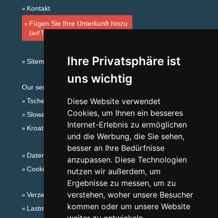
Kontakt
Fügen Sie Ihre Unterkunft hinzu
(auf Tschechisch)
Ihre Privatsphäre ist
Sitemap
uns wichtig
Our servers:
Diese Website verwendet
Tschechische Gebirge
Cookies, um Ihnen ein besseres
Slowakische Gebirge
Internet-Erlebnis zu ermöglichen
Kroatien
und die Werbung, die Sie sehen,
besser an Ihre Bedürfnisse
Datenschutz
anzupassen. Diese Technologien
Cookies
nutzen wir außerdem, um
Ergebnisse zu messen, um zu
verstehen, woher unsere Besucher
Verzeichnis der Unterkunft
kommen oder um unsere Website
Lastminute Adlergebirge