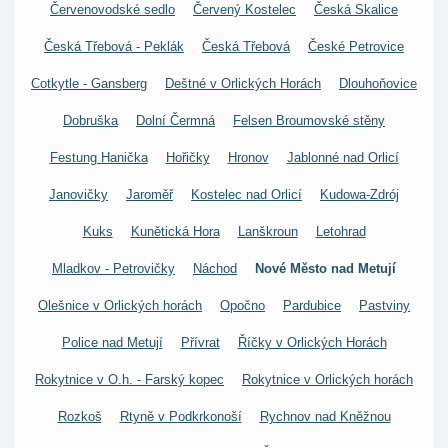
Červenovodské sedlo
Červený Kostelec
Česká Skalice
Česká Třebová - Peklák
Česká Třebová
České Petrovice
Cotkytle - Gansberg
Deštné v Orlických Horách
Dlouhoňovice
Dobruška
Dolní Čermná
Felsen Broumovské stěny
Festung Hanička
Hořičky
Hronov
Jablonné nad Orlicí
Janovičky
Jaroměř
Kostelec nad Orlicí
Kudowa-Zdrój
Kuks
Kunětická Hora
Lanškroun
Letohrad
Mladkov - Petrovičky
Náchod
Nové Město nad Metují
Olešnice v Orlických horách
Opočno
Pardubice
Pastviny
Police nad Metují
Přívrat
Říčky v Orlických Horách
Rokytnice v O.h. - Farský kopec
Rokytnice v Orlických horách
Rozkoš
Rtyně v Podkrkonoší
Rychnov nad Kněžnou