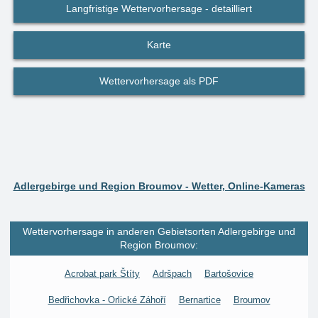
Langfristige Wettervorhersage - detailliert
Karte
Wettervorhersage als PDF
Adlergebirge und Region Broumov - Wetter, Online-Kameras
Wettervorhersage in anderen Gebietsorten Adlergebirge und
Region Broumov:
Acrobat park Štíty
Adršpach
Bartošovice
Bedřichovka - Orlické Záhoří
Bernartice
Broumov