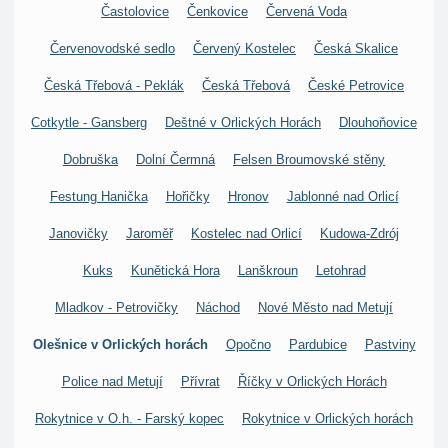
Častolovice
Čenkovice
Červená Voda
Červenovodské sedlo
Červený Kostelec
Česká Skalice
Česká Třebová - Peklák
Česká Třebová
České Petrovice
Cotkytle - Gansberg
Deštné v Orlických Horách
Dlouhoňovice
Dobruška
Dolní Čermná
Felsen Broumovské stěny
Festung Hanička
Hořičky
Hronov
Jablonné nad Orlicí
Janovičky
Jaroměř
Kostelec nad Orlicí
Kudowa-Zdrój
Kuks
Kunětická Hora
Lanškroun
Letohrad
Mladkov - Petrovičky
Náchod
Nové Město nad Metují
Olešnice v Orlických horách
Opočno
Pardubice
Pastviny
Police nad Metují
Přívrat
Říčky v Orlických Horách
Rokytnice v O.h. - Farský kopec
Rokytnice v Orlických horách