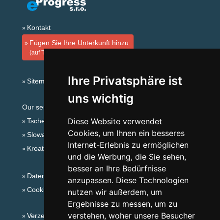
Kontakt
Fügen Sie Ihre Unterkunft hinzu
(auf Tschechisch)
Ihre Privatsphäre ist
Sitemap
uns wichtig
Our servers:
Diese Website verwendet
Tschechische Gebirge
Cookies, um Ihnen ein besseres
Slowakische Gebirge
Internet-Erlebnis zu ermöglichen
Kroatien
und die Werbung, die Sie sehen,
besser an Ihre Bedürfnisse
Datenschutz
anzupassen. Diese Technologien
Cookies
nutzen wir außerdem, um
Ergebnisse zu messen, um zu
verstehen, woher unsere Besucher
Verzeichnis der Unterkunft