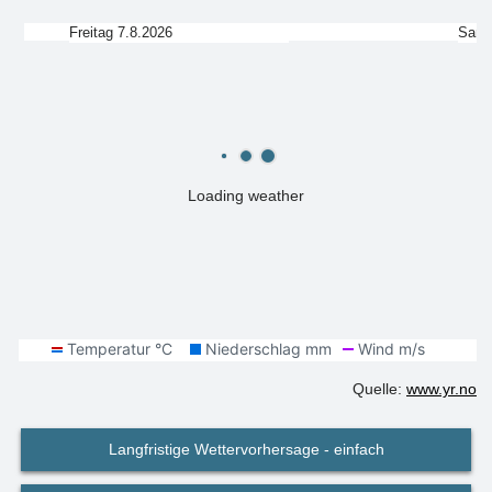
Freitag 7.8.2026
Sams
Loading weather
Quelle:
www.yr.no
Langfristige Wettervorhersage - einfach