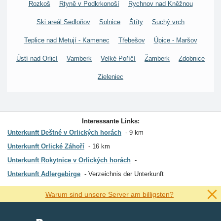
Rozkoš
Rtyně v Podkrkonoší
Rychnov nad Kněžnou
Ski areál Sedloňov
Solnice
Štíty
Suchý vrch
Teplice nad Metují - Kamenec
Třebešov
Úpice - Maršov
Ústí nad Orlicí
Vamberk
Velké Poříčí
Žamberk
Zdobnice
Zieleniec
Interessante Links:
Unterkunft Deštné v Orlických horách
9 km
Unterkunft Orlické Záhoří
16 km
Unterkunft Rokytnice v Orlických horách
Unterkunft Adlergebirge
Verzeichnis der Unterkunft
Warum sind unsere Server am billigsten?