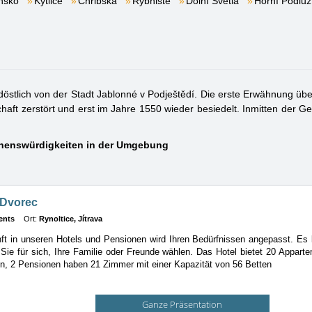
nsko
Kytlice
Chřibská
Rybniště
Dolní Světlá
Horní Podluž
döstlich von der Stadt Jablonné v Podještědí. Die erste Erwähnung üb
haft zerstört und erst im Jahre 1550 wieder besiedelt. Inmitten der G
ehenswürdigkeiten in der Umgebung
 Dvorec
ents
Ort:
Rynoltice, Jítrava
ft in unseren Hotels und Pensionen wird Ihren Bedürfnissen angepasst. Es l
ie für sich, Ihre Familie oder Freunde wählen. Das Hotel bietet 20 Apparte
n, 2 Pensionen haben 21 Zimmer mit einer Kapazität von 56 Betten
Ganze Präsentation