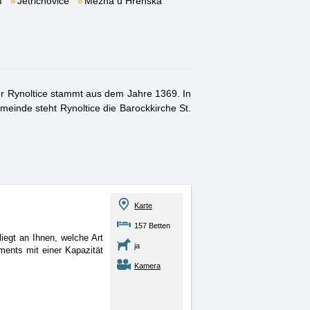
í
Jetřichovice
Mezná u Hřenska
er Rynoltice stammt aus dem Jahre 1369. In
emeinde steht Rynoltice die Barockkirche St.
Karte
157 Betten
iegt an Ihnen, welche Art
ja
ments mit einer Kapazität
Kamera