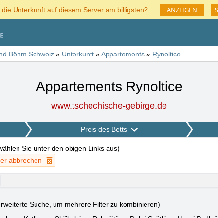
ANZEIGEN
S
 die Unterkunft auf diesem Server am billigsten?
und Böhm.Schweiz
»
Unterkunft
»
Appartements
»
Rynoltice
Appartements Rynoltice
www.tschechische-gebirge.de
Preis des Betts
 wählen Sie unter den obigen Links aus
)
lter abbrechen
rweiterte Suche, um mehrere Filter zu kombinieren)