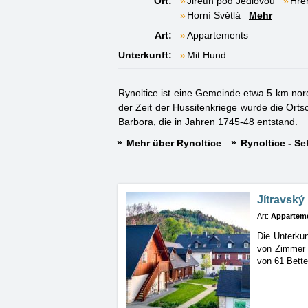
Ort:
Jiřetín pod Jedlovou
Hře
Horní Světlá
Mehr
Art:
Appartements
Unterkunft:
Mit Hund
Rynoltice ist eine Gemeinde etwa 5 km nor
der Zeit der Hussitenkriege wurde die Ortsc
Barbora, die in Jahren 1745-48 entstand.
Mehr über Rynoltice
Rynoltice - S
Jítravský
Art:
Appartem
Die Unterkun
von Zimmer S
von 61 Bette