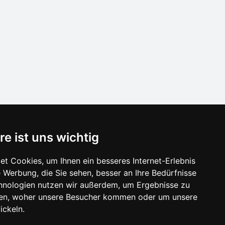
SCHLIESSEN
re ist uns wichtig
is der Unterkunft
t Cookies, um Ihnen ein besseres Internet-Erlebnis
e Lausitzergebirge und Böhm.Schweiz
 Werbung, die Sie sehen, besser an Ihre Bedürfnisse
:
hnologien nutzen wir außerdem, um Ergebnisse zu
 Lausitzergebirge und Böhm.Schweiz
en, woher unsere Besucher kommen oder um unsere
 im Gebirge 2025/26
ickeln.
öhen