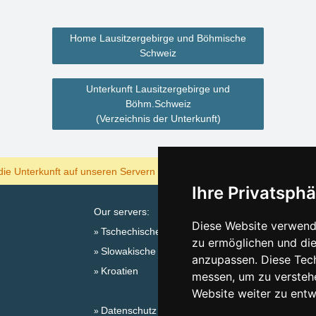
Home Lausitzergebirge und Böhmische
Schweiz
Unterkunft Lausitzergebirge und
Böhm.Schweiz
(Verzeichnis der Unterkunft)
ANZEIGEN
die Unterkunft auf unseren Servern am billigsten?
Ihre Privatsphä
Our servers:
Verzeichn
Diese Website verwende
Tschechische Gebirge
Lastminut
zu ermöglichen und die
Slowakische Gebirge
Saisonlinks
anzupassen. Diese Tec
Kroatien
Silvester
messen, um zu versteh
Silvester
Website weiter zu entw
Datenschutz
Schneeh