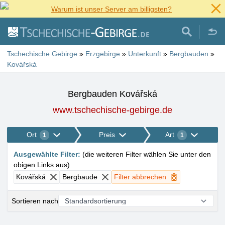
Warum ist unser Server am billigsten?
Tschechische Gebirge
»
Erzgebirge
»
Unterkunft
»
Bergbauden
»
Kovářská
Bergbauden Kovářská
www.tschechische-gebirge.de
Ort
Preis
Art
1
1
Ausgewählte Filter
:
(
die weiteren Filter wählen Sie unter den
obigen Links aus
)
Kovářská
Bergbaude
Filter abbrechen
Sortieren nach