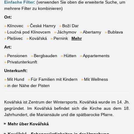
Einfache Filter:
(verwenden Sie oben die erweiterte Suche, um
mehrere Filter zu kombinieren)
Ort:
Klínovec
České Hamry
Boží Dar
Loučná pod Klínovcem
Jáchymov
Abertamy
Bublava
Plešivec
Kovářská
Pernink
Mehr
Art:
Pensionen
Bergbauden
Hütten
Appartements
Privatunterkunft
Unterkunft:
Mit Hund
Für Familien mit Kindern
Mit Wellness
in der Nähe der Pisten
Kovářská ist Zentrum der Wintersports. Kovářská wurde im 14. Jh.
gegründet. Im Kovářská befindet sich die Kirche aus dem 18.
Jahrhundert, die Mariansäule und die spätbarocke Pfarre.
Mehr über Kovářská