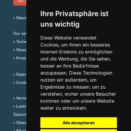
(auf Tschechisch)
Ihre Privatsphäre ist
Sitemap
uns wichtig
Our servers:
Diese Website verwendet
Tschechische Gebirge
Cookies, um Ihnen ein besseres
Slowakische Gebirge
Internet-Erlebnis zu ermöglichen
Kroatien
und die Werbung, die Sie sehen,
besser an Ihre Bedürfnisse
anzupassen. Diese Technologien
Datenschutz
nutzen wir außerdem, um
Cookies
Ergebnisse zu messen, um zu
verstehen, woher unsere Besucher
Verzeichnis der Unterkunft
kommen oder um unsere Website
Lastminute Erzgebirge
weiter zu entwickeln.
Saisonlinks:
Silvester Erzgebirge
Alle akzeptieren
Silvester im Gebirge 2025/26