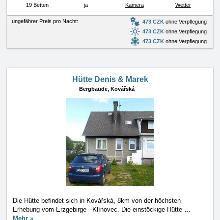
19 Betten
ja
Kamera
Wetter
ungefährer Preis pro Nacht:
473 CZK
ohne Verpflegung
473 CZK
ohne Verpflegung
473 CZK
ohne Verpflegung
Hütte Denis & Marek
Bergbaude,
Kovářská
Die Hütte befindet sich in Kovářská, 8km von der höchsten
Erhebung vom Erzgebirge - Klínovec. Die einstöckige Hütte
…
Mehr »