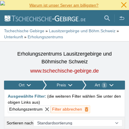
Warum ist unser Server am billigsten?
Tschechische Gebirge
»
Lausitzergebirge und Böhm.Schweiz
»
Unterkunft
»
Erholungszentrums
Erholungszentrums Lausitzergebirge und
Böhmische Schweiz
www.tschechische-gebirge.de
Ort
Preis
Art
1
Ausgewählte Filter
:
(
die weiteren Filter wählen Sie unter den
obigen Links aus
)
Erholungszentrum
Filter abbrechen
Sortieren nach