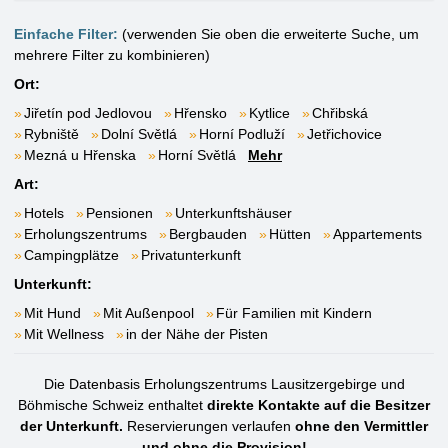
Einfache Filter:
(verwenden Sie oben die erweiterte Suche, um
mehrere Filter zu kombinieren)
Ort:
Jiřetín pod Jedlovou
Hřensko
Kytlice
Chřibská
Rybniště
Dolní Světlá
Horní Podluží
Jetřichovice
Mezná u Hřenska
Horní Světlá
Mehr
Art:
Hotels
Pensionen
Unterkunftshäuser
Erholungszentrums
Bergbauden
Hütten
Appartements
Campingplätze
Privatunterkunft
Unterkunft:
Mit Hund
Mit Außenpool
Für Familien mit Kindern
Mit Wellness
in der Nähe der Pisten
Die Datenbasis Erholungszentrums Lausitzergebirge und
Böhmische Schweiz enthaltet
direkte Kontakte auf die Besitzer
der Unterkunft.
Reservierungen verlaufen
ohne den Vermittler
und ohne die Provision!