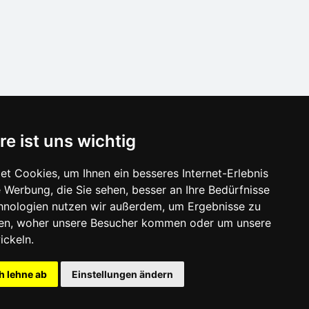
SCHLIESSEN
re ist uns wichtig
Verzeichnis der Unterkunft
t Cookies, um Ihnen ein besseres Internet-Erlebnis
Lastminute Erzgebirge
 Werbung, die Sie sehen, besser an Ihre Bedürfnisse
isonlinks:
hnologien nutzen wir außerdem, um Ergebnisse zu
Silvester Erzgebirge
en, woher unsere Besucher kommen oder um unsere
Silvester im Gebirge 2025/26
ickeln.
Schneehöhen
h lehne ab
Einstellungen ändern
Badeplätze