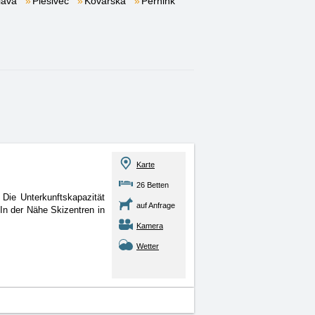
lava
Plešivec
Kovářská
Pernink
Karte
26 Betten
 Die Unterkunftskapazität
auf Anfrage
In der Nähe Skizentren in
Kamera
Wetter