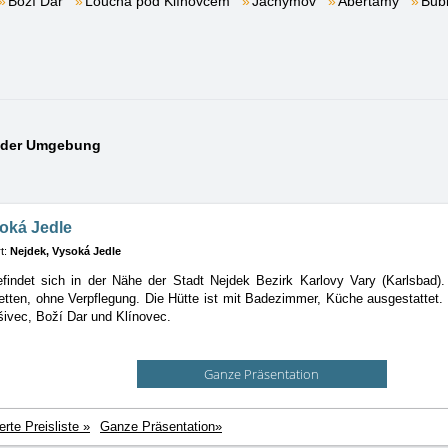
Boží Dar
Loučná pod Klínovcem
Jáchymov
Abertamy
Bub
n der Umgebung
oká Jedle
t:
Nejdek, Vysoká Jedle
findet sich in der Nähe der Stadt Nejdek Bezirk Karlovy Vary (Karlsbad).
etten, ohne Verpflegung. Die Hütte ist mit Badezimmer, Küche ausgestattet. 
šivec, Boží Dar und Klínovec.
Ganze Präsentation
ierte Preisliste »
Ganze Präsentation»