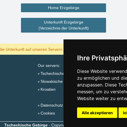
Home Erzgebirge
Unterkunft Erzgebirge
(Verzeichnis der Unterkunft)
ANZEIGEN
die Unterkunft auf unseren Servern am billigsten?
Ihre Privatsphä
Our servers:
Diese Website verwende
Tschechische Gebirge
zu ermöglichen und die
Slowakische Gebirge
Sa
anzupassen. Diese Tec
Kroatien
messen, um zu versteh
Website weiter zu entw
Datenschutz
Alle akzeptieren
Ic
Cookies
Tschechische Gebirge
- Copyright © 1999-2026
eProgress s.r.o.