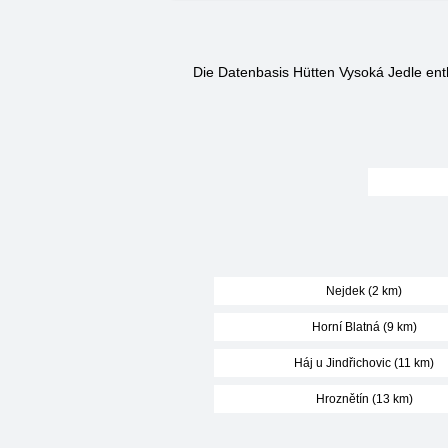
Die Datenbasis Hütten Vysoká Jedle ent
Nejdek (2 km)
Horní Blatná (9 km)
Háj u Jindřichovic (11 km)
Hroznětín (13 km)