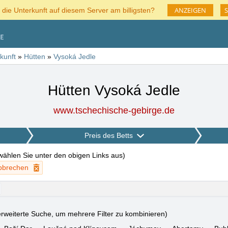
ANZEIGEN
S
 die Unterkunft auf diesem Server am billigsten?
kunft
»
Hütten
»
Vysoká Jedle
Hütten Vysoká Jedle
www.tschechische-gebirge.de
Preis des Betts
 wählen Sie unter den obigen Links aus
)
abbrechen
rweiterte Suche, um mehrere Filter zu kombinieren)