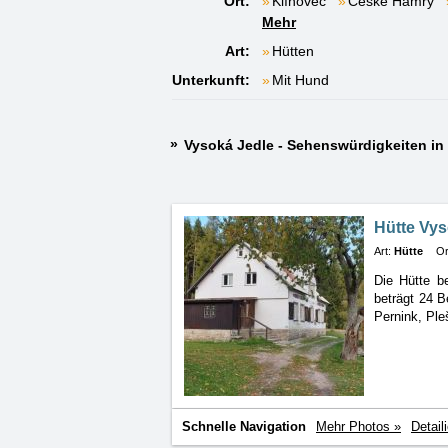
Ort:
Klínovec
České Hamry
Mehr
Art:
Hütten
Unterkunft:
Mit Hund
Vysoká Jedle - Sehenswürdigkeiten i
Hütte Vys
Art:
Hütte
Or
Die Hütte be
beträgt
24 B
Pernink, Ple
Schnelle Navigation
Mehr Photos »
Detail