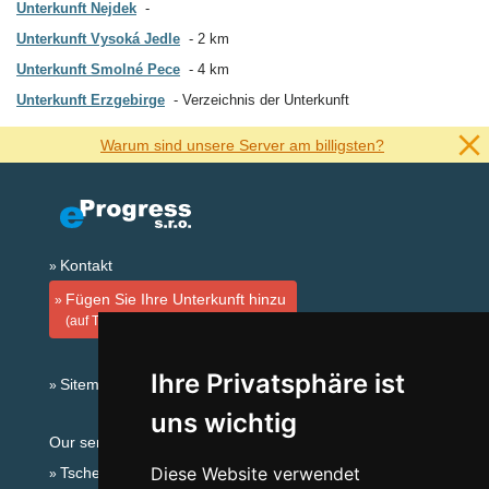
Unterkunft Nejdek
Unterkunft Vysoká Jedle
2 km
Unterkunft Smolné Pece
4 km
Unterkunft Erzgebirge
Verzeichnis der Unterkunft
Warum sind unsere Server am billigsten?
Kontakt
Fügen Sie Ihre Unterkunft hinzu
(auf Tschechisch)
Ihre Privatsphäre ist
Sitemap
uns wichtig
Our servers:
Diese Website verwendet
Tschechische Gebirge