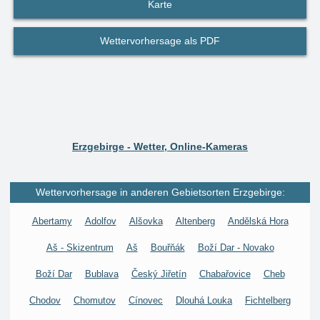
Karte
Wettervorhersage als PDF
Erzgebirge - Wetter, Online-Kameras
Wettervorhersage in anderen Gebietsorten Erzgebirge:
Abertamy
Adolfov
Alšovka
Altenberg
Andělská Hora
Aš - Skizentrum
Aš
Bouřňák
Boží Dar - Novako
Boží Dar
Bublava
Český Jiřetín
Chabařovice
Cheb
Chodov
Chomutov
Cínovec
Dlouhá Louka
Fichtelberg