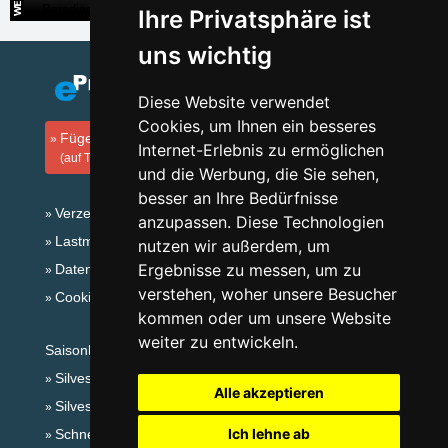
Direkte Kontakte auf die Unterkunft in der Slowakei
Ihre Privatsphäre ist
uns wichtig
Diese Website verwendet
Cookies, um Ihnen ein besseres
Fügen Sie Ihre Unterkunft hinzu
Internet-Erlebnis zu ermöglichen
(auf Tschechisch)
und die Werbung, die Sie sehen,
besser an Ihre Bedürfnisse
Verzeichnis der Unterkunft
anzupassen. Diese Technologien
Lastminute Riesengebirge
nutzen wir außerdem, um
Ergebnisse zu messen, um zu
Datenschutz
verstehen, woher unsere Besucher
Cookies
kommen oder um unsere Website
weiter zu entwickeln.
Saisonlinks:
Silvester Riesengebirge
Alle akzeptieren
Silvester im Gebirge 2025/26
Ich lehne ab
Schneehöhen