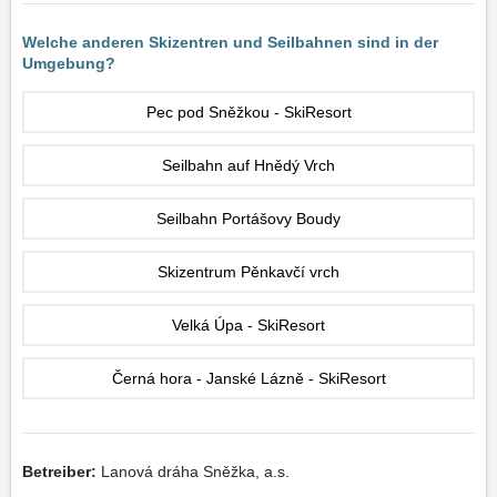
Welche anderen Skizentren und Seilbahnen sind in der
Umgebung?
Pec pod Sněžkou - SkiResort
Seilbahn auf Hnědý Vrch
Seilbahn Portášovy Boudy
Skizentrum Pěnkavčí vrch
Velká Úpa - SkiResort
Černá hora - Janské Lázně - SkiResort
Betreiber:
Lanová dráha Sněžka, a.s.