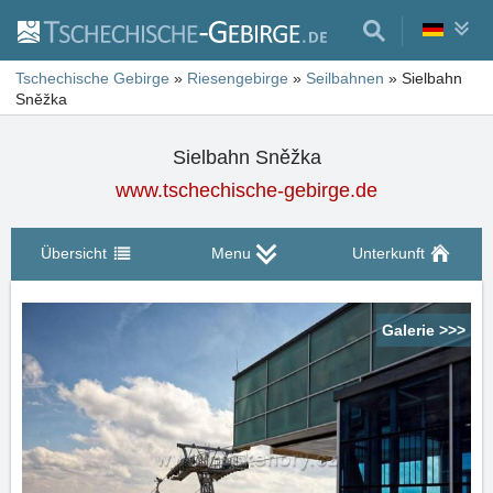
Tschechische Gebirge
»
Riesengebirge
»
Seilbahnen
»
Sielbahn
Sněžka
Sielbahn Sněžka
www.tschechische-gebirge.de
Übersicht
Menu
Unterkunft
Galerie >>>