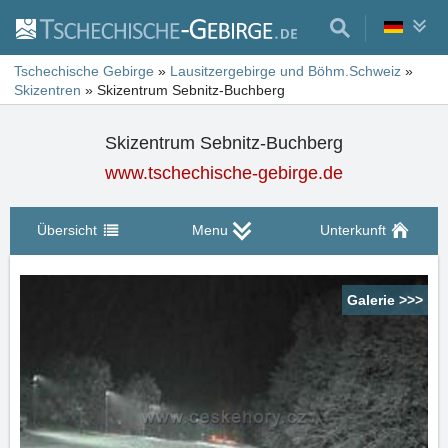
Tschechische Gebirge
»
Lausitzergebirge und Böhm.Schweiz
»
Skizentren
»
Skizentrum Sebnitz-Buchberg
Skizentrum Sebnitz-Buchberg
www.tschechische-gebirge.de
Übersicht
Menu
Unterkunft
Galerie >>>