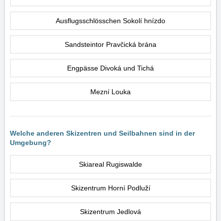
Ausflugsschlösschen Sokolí hnízdo
Sandsteintor Pravčická brána
Engpässe Divoká und Tichá
Mezní Louka
Welche anderen Skizentren und Seilbahnen sind in der
Umgebung?
Skiareal Rugiswalde
Skizentrum Horní Podluží
Skizentrum Jedlová