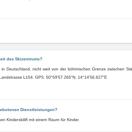
keit des Skizentrums?
h in Deutschland, nicht weit von der böhmischen Grenze zwischen St
r Landstrasse L154. GPS: 50°59'57.265"N, 14°14'56.627"E
gebotenen Dienstleistungen?
nen Kinderskilift mit einem Raum für Kinder.