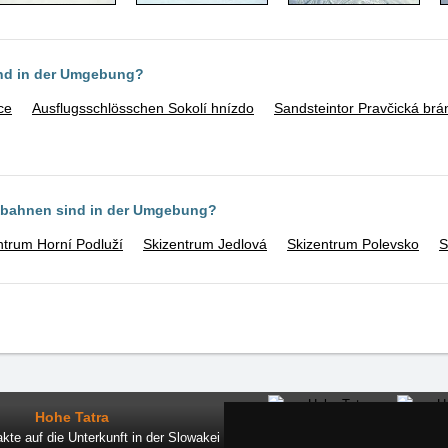
ind in der Umgebung?
ce
Ausflugsschlösschen Sokolí hnízdo
Sandsteintor Pravčická brá
ilbahnen sind in der Umgebung?
ntrum Horní Podluží
Skizentrum Jedlová
Skizentrum Polevsko
S
Hohe Tatra
kte auf die Unterkunft in der Slowakei