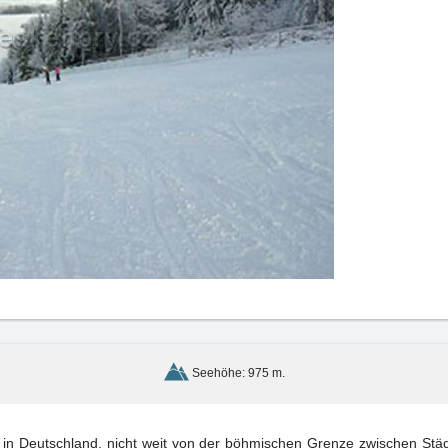
Seehöhe: 975 m.
it von der böhmischen Grenze zwischen Städten Neustadt und Sebnitz, im Gebirge