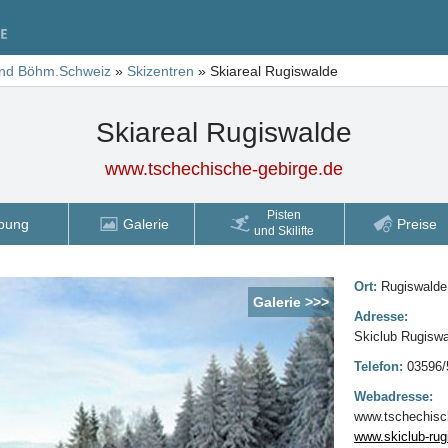
und Böhm.Schweiz
»
Skizentren
»
Skiareal Rugiswalde
Skiareal Rugiswalde
www.tschechische-gebirge.de
Pisten
bung
Galerie
Preise
und Skilifte
Ort:
Rugiswalde
Galerie >>>
Adresse:
Skiclub Rugiswa
Telefon:
03596/
Webadresse:
www.tschechisch
www.skiclub-rug