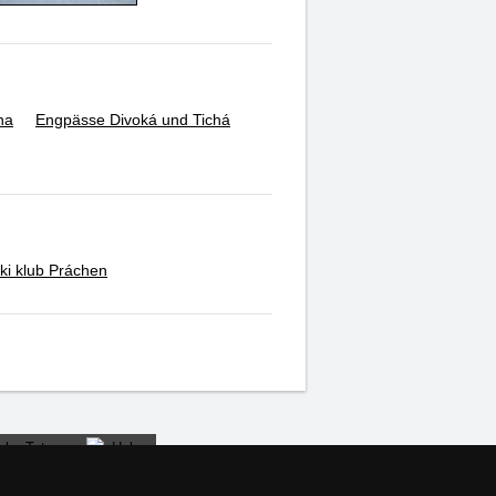
na
Engpässe Divoká und Tichá
ki klub Práchen