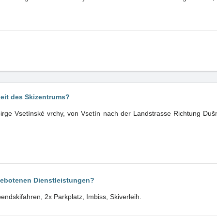
keit des Skizentrums?
birge Vsetínské vrchy, von Vsetín nach der Landstrasse Richtung Duš
gebotenen Dienstleistungen?
ndskifahren, 2x Parkplatz, Imbiss, Skiverleih.