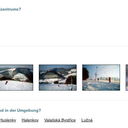
kizentrums?
ind in der Umgebung?
Huslenky
Halenkov
Valašská Bystřice
Lužná