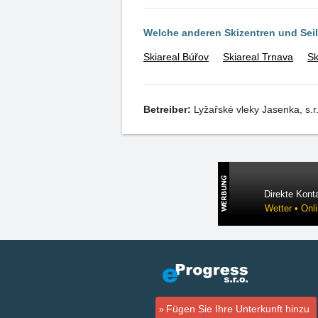
Welche anderen Skizentren und Se
Skiareal Búřov
Skiareal Trnava
Sk
Betreiber:
Lyžařské vleky Jasenka, s.r
Direkte Konta
Wetter • Onl
Fügen Sie Ihre Unterkunft hinzu