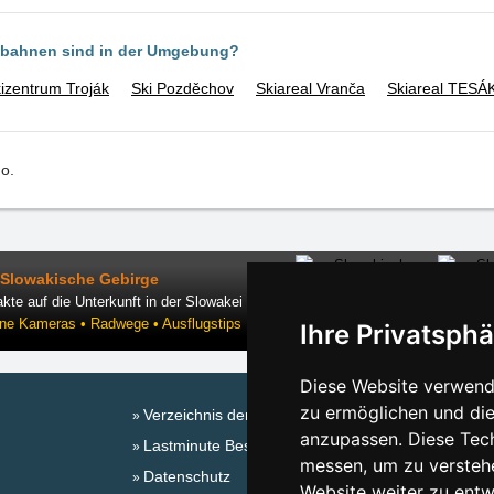
ilbahnen sind in der Umgebung?
izentrum Troják
Ski Pozděchov
Skiareal Vranča
Skiareal TESÁ
.o.
Slowakische Gebirge
kte auf die Unterkunft in der Slowakei
ine Kameras • Radwege • Ausflugstips
Ihre Privatsphä
Diese Website verwende
zu ermöglichen und die
Verzeichnis der Unterkunft
Sa
anzupassen. Diese Tec
Lastminute Beskiden
messen, um zu versteh
Datenschutz
Website weiter zu entw