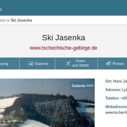
tren
»
Ski Jasenka
Ski Jasenka
www.tschechische-gebirge.de
Pisten
bung
Galerie
Preise
und Skilifte
Ort:
Horní J
Galerie >>>
Adresse:
Lyž
Telefon:
+42
Webadresse
www.tschechi