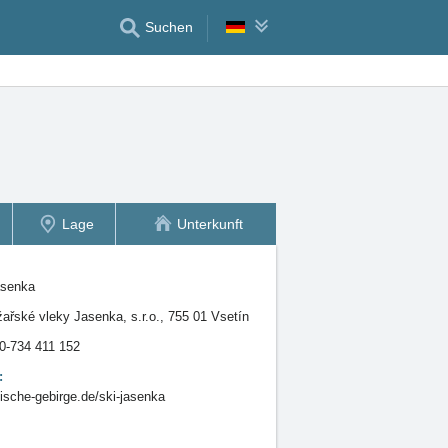
Suchen
Lage
Unterkunft
asenka
ařské vleky Jasenka, s.r.o., 755 01 Vsetín
0-734 411 152
:
sche-gebirge.de/ski-jasenka