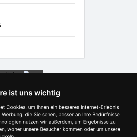
K
re ist uns wichtig
t Cookies, um Ihnen ein besseres Internet-Erlebnis
 Werbung, die Sie sehen, besser an Ihre Bedürfnisse
isonlinks:
hnologien nutzen wir außerdem, um Ergebnisse zu
Silvester Beskiden
en, woher unsere Besucher kommen oder um unsere
Silvester im Gebirge 2025/26
ickeln.