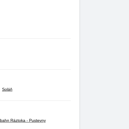
Soláň
lbahn Ráztoka - Pustevny