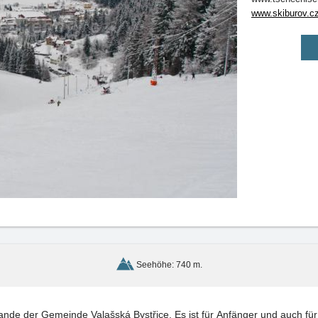
www.skiburov.c
Seehöhe: 740 m.
Das Skiareal Búřov befindet sich am Rande der Gemeinde Valašská Bys