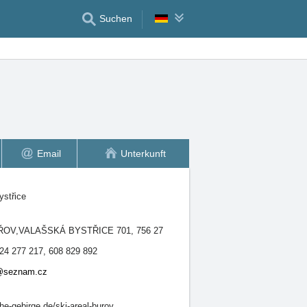
Suchen
Email
Unterkunft
ystřice
ŘOV,VALAŠSKÁ BYSTŘICE 701, 756 27
24 277 217, 608 829 892
o@seznam.cz
e-gebirge.de/ski-areal-burov