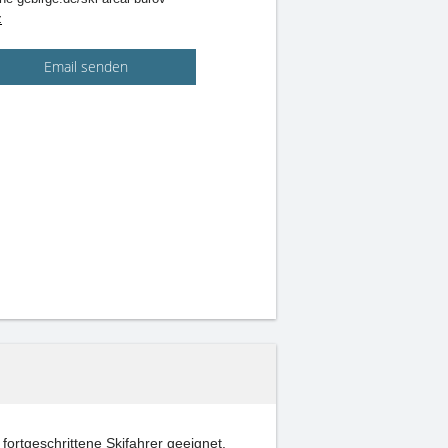
z
Email senden
třice. Es ist für Anfänger und auch für fortgeschrittene Skifahrer geeignet.