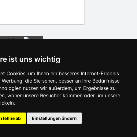
re ist uns wichtig
t Cookies, um Ihnen ein besseres Internet-Erlebnis
 Werbung, die Sie sehen, besser an Ihre Bedürfnisse
isonlinks:
hnologien nutzen wir außerdem, um Ergebnisse zu
Silvester Beskiden
en, woher unsere Besucher kommen oder um unsere
Silvester im Gebirge 2025/26
ickeln.
Schneehöhen
Badeplätze
h lehne ab
Einstellungen ändern