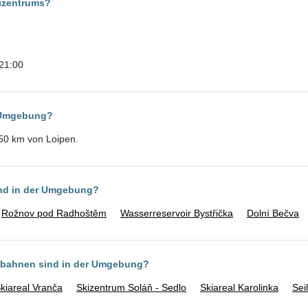
kizentrums?
-21:00
r Umgebung?
50 km von Loipen.
ind in der Umgebung?
Rožnov pod Radhoštěm
Wasserreservoir Bystřička
Dolní Bečva
ilbahnen sind in der Umgebung?
kiareal Vranča
Skizentrum Soláň - Sedlo
Skiareal Karolinka
Sei