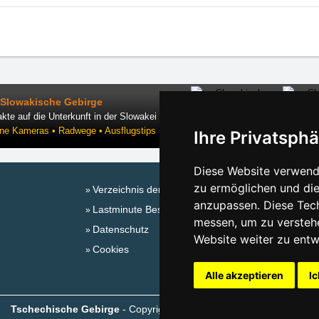
Slowakische Gebirge
kte auf die Unterkunft in der Slowakei
ine Kameras • Radwege • Ausflugstips
Ihre Privatsphä
Diese Website verwende
zu ermöglichen und die
Verzeichnis der Unterkunft
Sa
anzupassen. Diese Tec
Lastminute Beskiden
messen, um zu versteh
Datenschutz
Website weiter zu entw
Cookies
Alle akzeptieren
Ic
Tschechische Gebirge
- Copyright © 1999-2026
eProgress s.r.o.