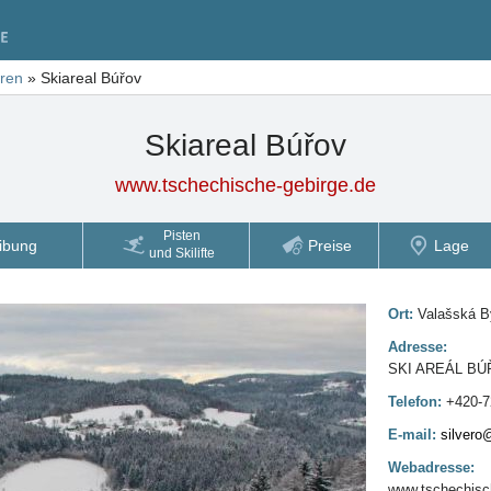
tren
»
Skiareal Búřov
Skiareal Búřov
www.tschechische-gebirge.de
Pisten
ibung
Preise
Lage
und Skilifte
Ort:
Valašská B
Adresse:
SKI AREÁL BÚ
Telefon:
+420-7
E-mail:
silver
Webadresse:
www.tschechisch