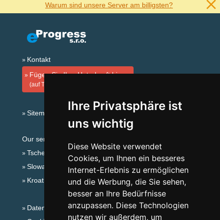
Warum sind unsere Server am billigsten?
Kontakt
Fügen Sie Ihre Unterkunft hinzu
(auf Tschechisch)
Ihre Privatsphäre ist
Sitemap
uns wichtig
Our servers:
Diese Website verwendet
Tschechische Gebirge
Cookies, um Ihnen ein besseres
Slowakische Gebirge
Internet-Erlebnis zu ermöglichen
Kroatien
und die Werbung, die Sie sehen,
besser an Ihre Bedürfnisse
anzupassen. Diese Technologien
Datenschutz
nutzen wir außerdem, um