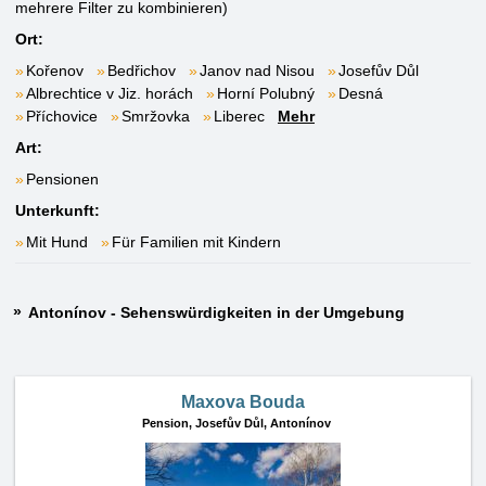
mehrere Filter zu kombinieren)
Ort:
Kořenov
Bedřichov
Janov nad Nisou
Josefův Důl
Albrechtice v Jiz. horách
Horní Polubný
Desná
Příchovice
Smržovka
Liberec
Mehr
Art:
Pensionen
Unterkunft:
Mit Hund
Für Familien mit Kindern
Antonínov - Sehenswürdigkeiten in der Umgebung
Maxova Bouda
Pension,
Josefův Důl, Antonínov