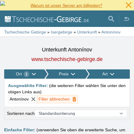
Warum ist unser Server am billigsten?
Tschechische Gebirge
»
Isergebirge
»
Unterkunft
»
Antonínov
Unterkunft Antonínov
www.tschechische-gebirge.de
Ort
Preis
Art
1
Ausgewählte Filter
:
(
die weiteren Filter wählen Sie unter den
obigen Links aus
)
Antonínov
Filter abbrechen
Sortieren nach
Einfache Filter:
(verwenden Sie oben die erweiterte Suche, um