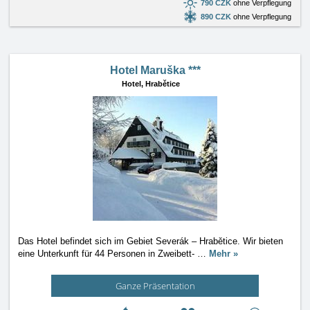
790 CZK
ohne Verpflegung
890 CZK
ohne Verpflegung
Hotel Maruška ***
Hotel,
Hrabětice
Das Hotel befindet sich im Gebiet Severák – Hrabětice. Wir bieten
eine Unterkunft für 44 Personen in Zweibett-
…
Mehr »
Ganze Präsentation