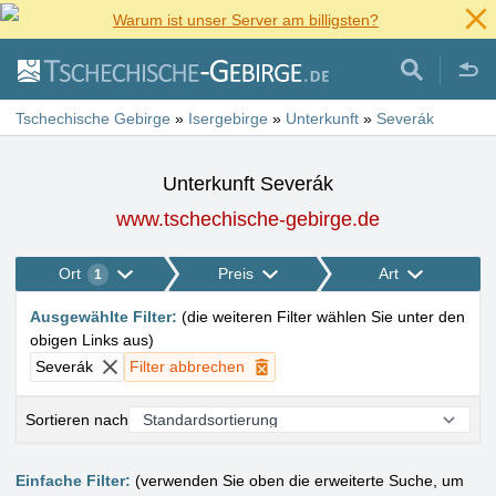
Warum ist unser Server am billigsten?
Tschechische Gebirge
»
Isergebirge
»
Unterkunft
»
Severák
Unterkunft Severák
www.tschechische-gebirge.de
Ort
Preis
Art
1
Ausgewählte Filter
:
(
die weiteren Filter wählen Sie unter den
obigen Links aus
)
Severák
Filter abbrechen
Sortieren nach
Einfache Filter:
(verwenden Sie oben die erweiterte Suche, um