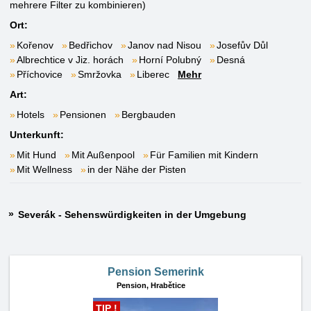
mehrere Filter zu kombinieren)
Ort:
Kořenov
Bedřichov
Janov nad Nisou
Josefův Důl
Albrechtice v Jiz. horách
Horní Polubný
Desná
Příchovice
Smržovka
Liberec
Mehr
Art:
Hotels
Pensionen
Bergbauden
Unterkunft:
Mit Hund
Mit Außenpool
Für Familien mit Kindern
Mit Wellness
in der Nähe der Pisten
Severák - Sehenswürdigkeiten in der Umgebung
Pension Semerink
Pension,
Hrabětice
TIP !