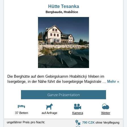
Hütte Tesanka
Bergbaude,
Hrabětice
Die Berghütte auf dem Gebirgskamm Hrabětický hřeben im
Isergebirge, in der Nähe führt die Isergebirgige Magistrale
…
Mehr »
Ganze Präsentation
37 Betten
auf Anfrage
Kamera
Wetter
ungefährer Preis pro Nacht:
790 CZK
ohne Verpflegung