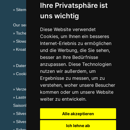
Ihre Privatsphäre ist
Sitemap
uns wichtig
Our servers:
Diese Website verwendet
Tschechische Gebirge
Cookies, um Ihnen ein besseres
Slowakische Gebirge
Internet-Erlebnis zu ermöglichen
Kroatien
und die Werbung, die Sie sehen,
besser an Ihre Bedürfnisse
anzupassen. Diese Technologien
Datenschutz
nutzen wir außerdem, um
Cookies
Ergebnisse zu messen, um zu
verstehen, woher unsere Besucher
Verzeichnis der Unterkunft
kommen oder um unsere Website
Lastminute Isergebirge
weiter zu entwickeln.
Saisonlinks:
Silvester Isergebirge
Alle akzeptieren
Silvester im Gebirge 2025/26
Ich lehne ab
Schneehöhen