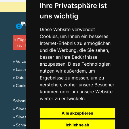
Ihre Privatsphäre ist
Warum sind unsere Server am billigsten?
uns wichtig
Diese Website verwendet
Cookies, um Ihnen ein besseres
Fügen Sie Ihre Unterkunft hinzu
Internet-Erlebnis zu ermöglichen
(auf Tschechisch)
und die Werbung, die Sie sehen,
besser an Ihre Bedürfnisse
Verzeichnis der Unterkunft
anzupassen. Diese Technologien
Lastminute Gebirge Jeseníky
nutzen wir außerdem, um
Ergebnisse zu messen, um zu
Datenschutz
verstehen, woher unsere Besucher
Cookies
kommen oder um unsere Website
weiter zu entwickeln.
Saisonlinks:
Silvester Gebirge Jeseníky
Alle akzeptieren
Silvester im Gebirge 2025/26
Ich lehne ab
Schneehöhen