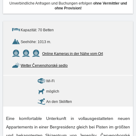
Unverbindliche Anfragen und Buchungen erfolgen
ohne Vermittler und
ohne Provision!
Kapazität: 70 Betten
Seehöhe: 1013 m.
Online Kameras in der Nähe vom Ort
Wetter Červenohorské sedlo
Wi-Fi
möglich
An den Skiliften
Eine komfortable Unterkunft in vollausgestatteten neuen
Appartements in einer Bergresidenz gleich bei Pisten im größten
und bekanntesten Skizentrum von Jeseníky, Červenohorské