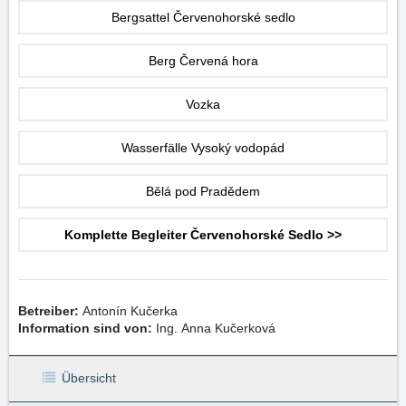
Bergsattel Červenohorské sedlo
Berg Červená hora
Vozka
Wasserfälle Vysoký vodopád
Bělá pod Pradědem
Komplette Begleiter Červenohorské Sedlo >>
Betreiber:
Antonín Kučerka
Information sind von:
Ing. Anna Kučerková
Übersicht