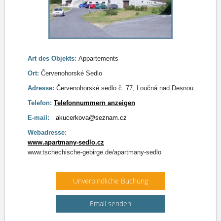
Art des Objekts:
Appartements
Ort:
Červenohorské Sedlo
Adresse:
Červenohorské sedlo č. 77, Loučná nad Desnou
Telefon:
Telefonnummern anzeigen
E-mail:
akucerkova@seznam.cz
Webadresse:
www.apartmany-sedlo.cz
www.tschechische-gebirge.de/apartmany-sedlo
Unverbindliche Buchung
Email senden