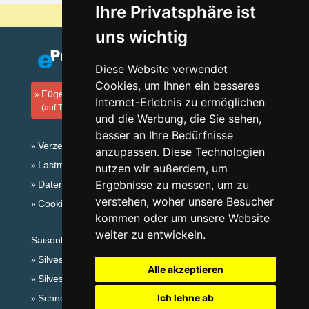
Ihre Privatsphäre ist
Warum sind unsere Server am billigsten?
uns wichtig
Diese Website verwendet
Cookies, um Ihnen ein besseres
Fügen Sie Ihre Unterkunft hinzu
Internet-Erlebnis zu ermöglichen
(auf Tschechisch)
und die Werbung, die Sie sehen,
besser an Ihre Bedürfnisse
Verzeichnis der Unterkunft
anzupassen. Diese Technologien
Lastminute Lausitzergebirge und Böhm.Schweiz
nutzen wir außerdem, um
Ergebnisse zu messen, um zu
Datenschutz
verstehen, woher unsere Besucher
Cookies
kommen oder um unsere Website
weiter zu entwickeln.
Saisonlinks:
Silvester Lausitzergebirge und Böhm.Schweiz
Alle akzeptieren
Silvester im Gebirge 2025/26
Ich lehne ab
Schneehöhen