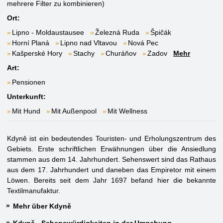
mehrere Filter zu kombinieren)
Ort:
Lipno - Moldaustausee
Železná Ruda
Špičák
Horní Planá
Lipno nad Vltavou
Nová Pec
Kašperské Hory
Stachy
Churáňov
Zadov
Mehr
Art:
Pensionen
Unterkunft:
Mit Hund
Mit Außenpool
Mit Wellness
Kdyně ist ein bedeutendes Touristen- und Erholungszentrum des
Gebiets. Erste schriftlichen Erwähnungen über die Ansiedlung
stammen aus dem 14. Jahrhundert. Sehenswert sind das Rathaus
aus dem 17. Jahrhundert und daneben das Empiretor mit einem
Löwen. Bereits seit dem Jahr 1697 befand hier die bekannte
Textilmanufaktur.
Mehr über Kdyně