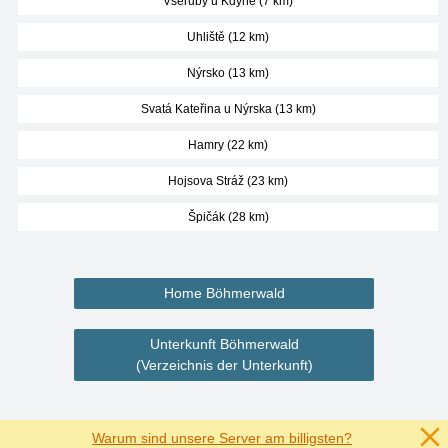
Všeruby u Kdyně (7 km)
Uhliště (12 km)
Nýrsko (13 km)
Svatá Kateřina u Nýrska (13 km)
Hamry (22 km)
Hojsova Stráž (23 km)
Špičák (28 km)
Home Böhmerwald
Unterkunft Böhmerwald
(Verzeichnis der Unterkunft)
Warum sind unsere Server am billigsten?