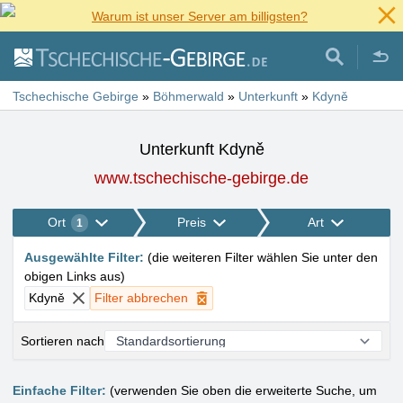
Warum ist unser Server am billigsten?
Tschechische Gebirge
»
Böhmerwald
»
Unterkunft
»
Kdyně
Unterkunft Kdyně
www.tschechische-gebirge.de
Ort
Preis
Art
1
Ausgewählte Filter
:
(
die weiteren Filter wählen Sie unter den
obigen Links aus
)
Kdyně
Filter abbrechen
Sortieren nach
Einfache Filter:
(verwenden Sie oben die erweiterte Suche, um