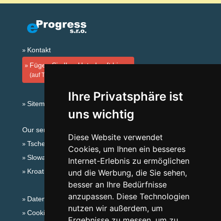
Kontakt
Fügen Sie Ihre Unterkunft hinzu
(auf Tschechisch)
Ihre Privatsphäre ist
Sitemap
uns wichtig
Our servers:
Diese Website verwendet
Tschechische Gebirge
Cookies, um Ihnen ein besseres
Slowakische Gebirge
Internet-Erlebnis zu ermöglichen
Kroatien
und die Werbung, die Sie sehen,
besser an Ihre Bedürfnisse
anzupassen. Diese Technologien
Datenschutz
nutzen wir außerdem, um
Cookies
Ergebnisse zu messen, um zu