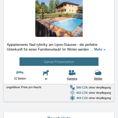
Appartements Nad rybníky am Lipno-Stausee - die perfekte
Unterkunft für einen Familienurlaub! Im Winter werden
…
Mehr »
Ganze Präsentation
32 Betten
ja
Kamera
Wetter
ungefährer Preis pro Nacht:
500 CZK
ohne Verpflegung
653 CZK
ohne Verpflegung
404 CZK
ohne Verpflegung