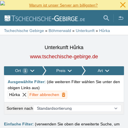
Warum ist unser Server am billigsten?
Tschechische Gebirge
»
Böhmerwald
»
Unterkunft
»
Hůrka
Unterkunft Hůrka
www.tschechische-gebirge.de
Ort
Preis
Art
1
Ausgewählte Filter
:
(
die weiteren Filter wählen Sie unter den
obigen Links aus
)
Hůrka
Filter abbrechen
Sortieren nach
Einfache Filter:
(verwenden Sie oben die erweiterte Suche, um