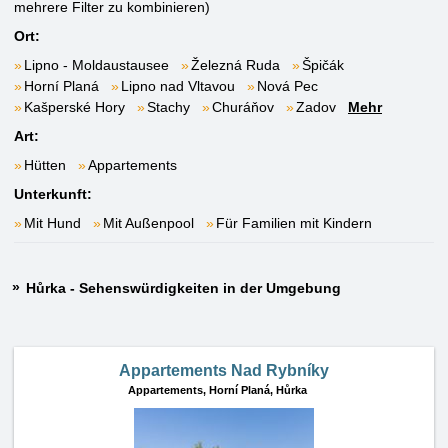
mehrere Filter zu kombinieren)
Ort:
Lipno - Moldaustausee
Železná Ruda
Špičák
Horní Planá
Lipno nad Vltavou
Nová Pec
Kašperské Hory
Stachy
Churáňov
Zadov
Mehr
Art:
Hütten
Appartements
Unterkunft:
Mit Hund
Mit Außenpool
Für Familien mit Kindern
Hůrka - Sehenswürdigkeiten in der Umgebung
Appartements Nad Rybníky
Appartements,
Horní Planá, Hůrka