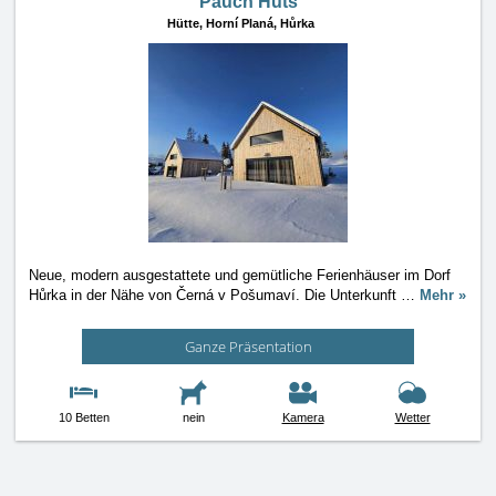
Pauch Huts
Hütte,
Horní Planá, Hůrka
Neue, modern ausgestattete und gemütliche Ferienhäuser im Dorf
Hůrka in der Nähe von Černá v Pošumaví. Die Unterkunft
…
Mehr »
Ganze Präsentation
10 Betten
nein
Kamera
Wetter