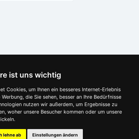
SCHLIESSEN
re ist uns wichtig
Verzeichnis der Unterkunft
t Cookies, um Ihnen ein besseres Internet-Erlebnis
Lastminute Böhmerwald
 Werbung, die Sie sehen, besser an Ihre Bedürfnisse
isonlinks:
hnologien nutzen wir außerdem, um Ergebnisse zu
Silvester Böhmerwald
en, woher unsere Besucher kommen oder um unsere
Silvester im Gebirge 2025/26
ickeln.
Schneehöhen
h lehne ab
Einstellungen ändern
Badeplätze