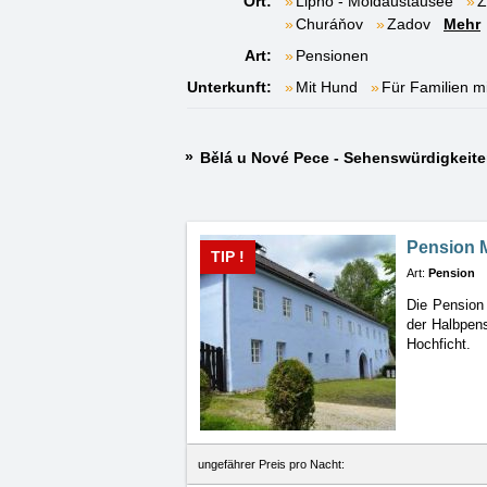
Ort:
Lipno - Moldaustausee
Ž
Churáňov
Zadov
Mehr
Art:
Pensionen
Unterkunft:
Mit Hund
Für Familien m
Bělá u Nové Pece - Sehenswürdigkeit
Pension M
TIP !
Art:
Pension
Die Pension 
der Halbpen
Hochficht.
ungefährer Preis pro Nacht: