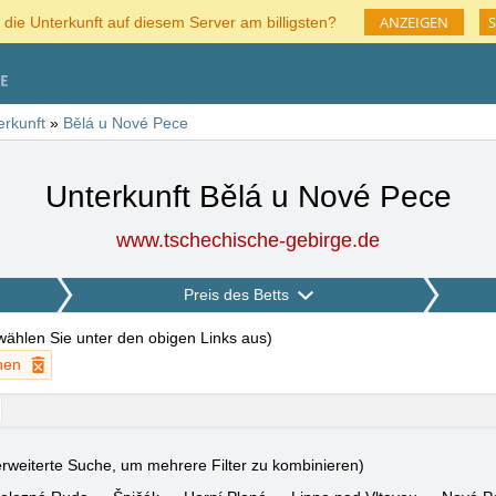
ANZEIGEN
S
 die Unterkunft auf diesem Server am billigsten?
erkunft
»
Bělá u Nové Pece
Unterkunft Bělá u Nové Pece
www.tschechische-gebirge.de
Preis des Betts
 wählen Sie unter den obigen Links aus
)
chen
rweiterte Suche, um mehrere Filter zu kombinieren)