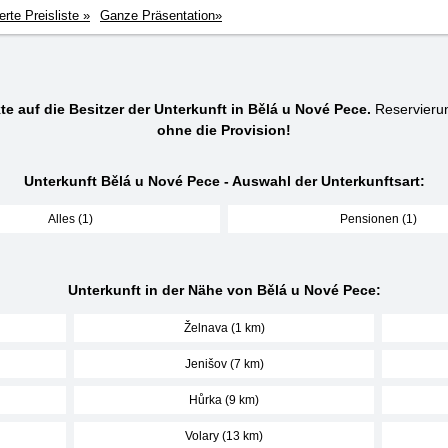
ierte Preisliste »
Ganze Präsentation»
te auf die Besitzer der Unterkunft in Bělá u Nové Pece.
Reservieru
ohne die Provision!
Unterkunft Bělá u Nové Pece - Auswahl der Unterkunftsart:
Alles (1)
Pensionen (1)
Unterkunft in der Nähe von Bělá u Nové Pece:
Želnava (1 km)
Jenišov (7 km)
Hůrka (9 km)
Volary (13 km)