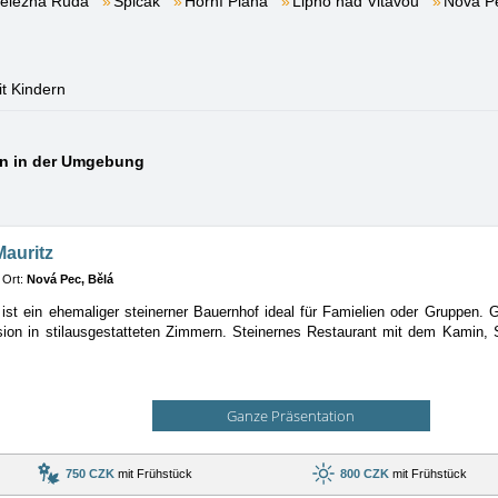
elezná Ruda
Špičák
Horní Planá
Lipno nad Vltavou
Nová P
it Kindern
en in der Umgebung
auritz
Ort:
Nová Pec, Bělá
ist ein ehemaliger steinerner Bauernhof ideal für Famielien oder Gruppen. G
sion in stilausgestatteten Zimmern. Steinernes Restaurant mit dem Kamin, 
Ganze Präsentation
750 CZK
mit Frühstück
800 CZK
mit Frühstück