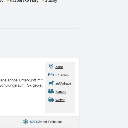
ec
Kašperské Hory
Stachy
Karte
57 Betten
anzjährige Unterkunft mit
auf Anfrage
Schulungsraum. Skigebiet
Kamera
Wetter
800 CZK
mit Frühstück