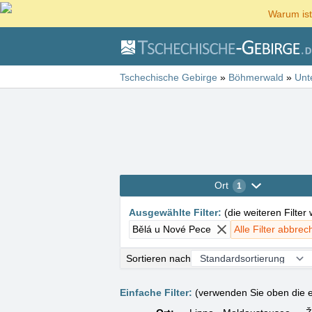
Warum ist
Tschechische Gebirge
»
Böhmerwald
»
Unt
Ort
1
Ausgewählte Filter
:
(
die weiteren Filter
Bělá u Nové Pece
Alle Filter abbre
Sortieren nach
Einfache Filter:
(verwenden Sie oben die e