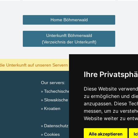
Home Böhmerwald
Unterkunft Böhmerwald
(Verzeichnis der Unterkunft)
ANZEIGEN
die Unterkunft auf unseren Servern am billigsten?
Ihre Privatsphä
Our servers:
Diese Website verwende
Tschechische Gebirge
zu ermöglichen und die
Slowakische Gebirge
Sa
anzupassen. Diese Tec
Kroatien
messen, um zu versteh
Website weiter zu entw
Datenschutz
Alle akzeptieren
Ic
Cookies