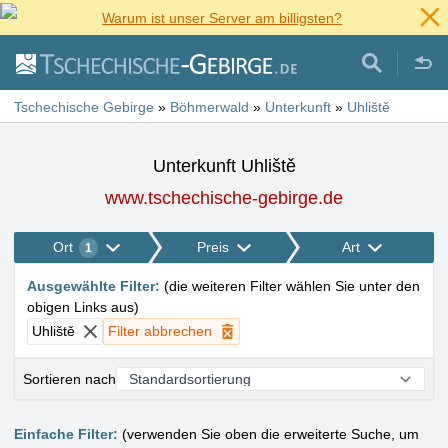
Warum ist unser Server am billigsten?
Tschechische Gebirge
»
Böhmerwald
»
Unterkunft
»
Uhliště
Unterkunft Uhliště
www.tschechische-gebirge.de
Ort
Preis
Art
1
Ausgewählte Filter
:
(
die weiteren Filter wählen Sie unter den
obigen Links aus
)
Uhliště
Filter abbrechen
Sortieren nach
Einfache Filter:
(verwenden Sie oben die erweiterte Suche, um