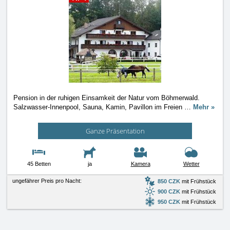
Pension in der ruhigen Einsamkeit der Natur vom Böhmerwald.
Salzwasser-Innenpool, Sauna, Kamin, Pavillon im Freien
…
Mehr »
Ganze Präsentation
45 Betten
ja
Kamera
Wetter
ungefährer Preis pro Nacht:
850 CZK
mit Frühstück
900 CZK
mit Frühstück
950 CZK
mit Frühstück