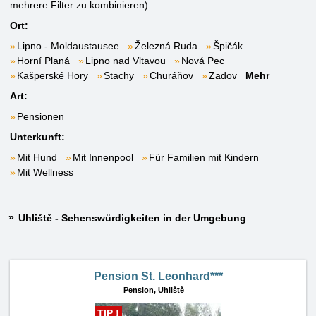
mehrere Filter zu kombinieren)
Ort:
Lipno - Moldaustausee
Železná Ruda
Špičák
Horní Planá
Lipno nad Vltavou
Nová Pec
Kašperské Hory
Stachy
Churáňov
Zadov
Mehr
Art:
Pensionen
Unterkunft:
Mit Hund
Mit Innenpool
Für Familien mit Kindern
Mit Wellness
Uhliště - Sehenswürdigkeiten in der Umgebung
Pension St. Leonhard***
Pension,
Uhliště
TIP !