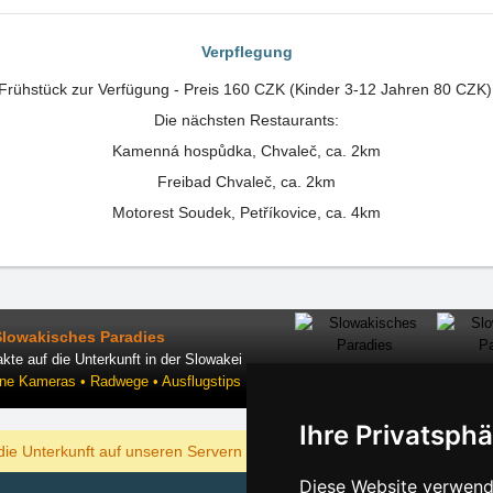
Verpflegung
Frühstück zur Verfügung - Preis 160 CZK (Kinder 3-12 Jahren 80 CZK)
Die nächsten Restaurants:
Kamenná hospůdka, Chvaleč, ca. 2km
Freibad Chvaleč, ca. 2km
Motorest Soudek, Petříkovice, ca. 4km
Slowakisches Paradies
kte auf die Unterkunft in der Slowakei
ine Kameras • Radwege • Ausflugstips
Ihre Privatsphä
ANZEIGEN
die Unterkunft auf unseren Servern am billigsten?
Diese Website verwende