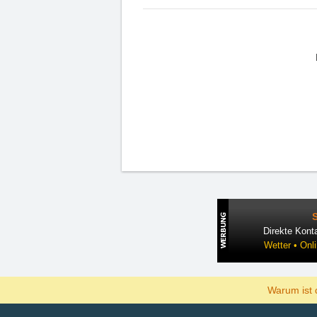
Direkte Konta
Wetter • Onl
Warum ist 