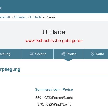
erkunft
»
Chvaleč
»
U Hada
»
Preise
U Hada
www.tschechische-gebirge.de
eibung
Galerie
Preise
Karte
erpflegung
Sommersaison - Preise
550,- CZK/Person/Nacht
370,- CZK/Kind/Nacht