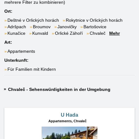
mehrere Filter zu kombinieren)
Ort:
Deštné v Orlických horách
Rokytnice v Orlických horách
Adršpach
Broumov
Janovičky
Bartošovice
Kunačice
Kunvald
Orlické Záhoří
Chvaleč
Mehr
Art:
Appartements
Unterkunft:
Für Familien mit Kindern
Chvaleč - Sehenswürdigkeiten in der Umgebung
U Hada
Appartements,
Chvaleč