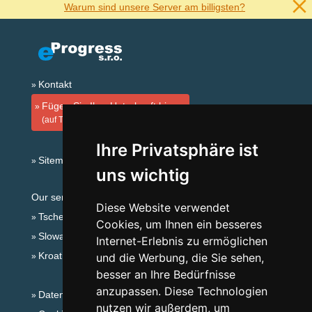
Warum sind unsere Server am billigsten?
Kontakt
Fügen Sie Ihre Unterkunft hinzu
(auf Tschechisch)
Ihre Privatsphäre ist
Sitemap
uns wichtig
Our servers:
Diese Website verwendet
Tschechische Gebirge
Cookies, um Ihnen ein besseres
Slowakische Gebirge
Internet-Erlebnis zu ermöglichen
Kroatien
und die Werbung, die Sie sehen,
besser an Ihre Bedürfnisse
anzupassen. Diese Technologien
Datenschutz
nutzen wir außerdem, um