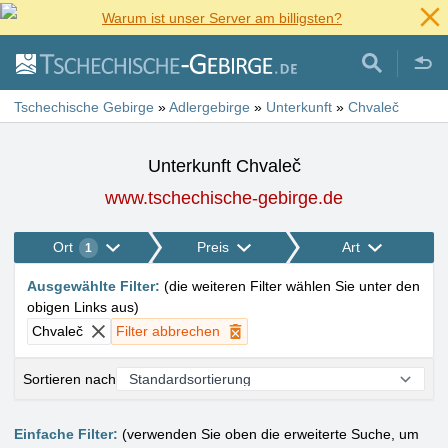
Warum ist unser Server am billigsten?
Tschechische Gebirge
»
Adlergebirge
»
Unterkunft
»
Chvaleč
Unterkunft Chvaleč
www.tschechische-gebirge.de
Ort
Preis
Art
1
Ausgewählte Filter
:
(
die weiteren Filter wählen Sie unter den
obigen Links aus
)
Chvaleč
Filter abbrechen
Sortieren nach
Einfache Filter:
(verwenden Sie oben die erweiterte Suche, um