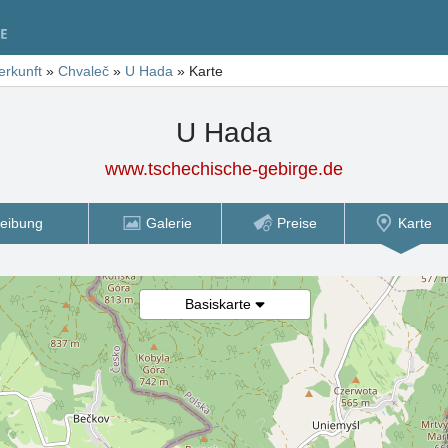
erkunft
»
Chvaleč
»
U Hada
»
Karte
U Hada
www.tschechische-gebirge.de
eibung
Galerie
Preise
Karte
Basiskarte