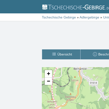
Tschechische Gebirge
»
Adlergebirge
»
Unt
Übersicht
Beschr
+
−