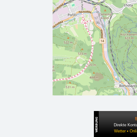
Direkte Konta
Wetter • Onl