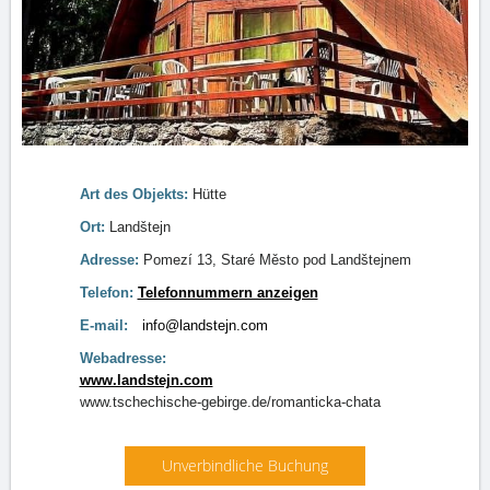
Art des Objekts:
Hütte
Ort:
Landštejn
Adresse:
Pomezí 13, Staré Město pod Landštejnem
Telefon:
Telefonnummern anzeigen
E-mail:
info@landstejn.com
Webadresse:
www.landstejn.com
www.tschechische-gebirge.de/romanticka-chata
Unverbindliche Buchung