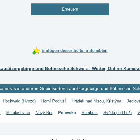
Erneuern
Einfügen dieser Seite in Beliebten
Lausitzergebirge und Böhmische Schweiz - Wetter, Online-Kamera
ameras in anderen Gebietsorten Lausitzergebirge und Böhmische Sch
Hochwald (Hvozd)
Horní Podluží
Hrádek nad Nisou, Kristýna
Jedlov
ž
Mikulášovice
Nový Bor
Polevsko
Rumburk
Světlá pod Luží
V