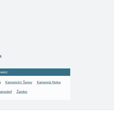
s
weiz:
á
Kamenický Šenov
Kamenná Horka
arnsdorf
Žandov