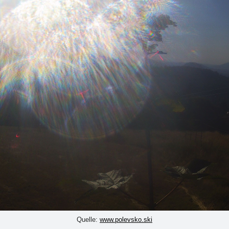
Quelle:
www.polevsko.ski