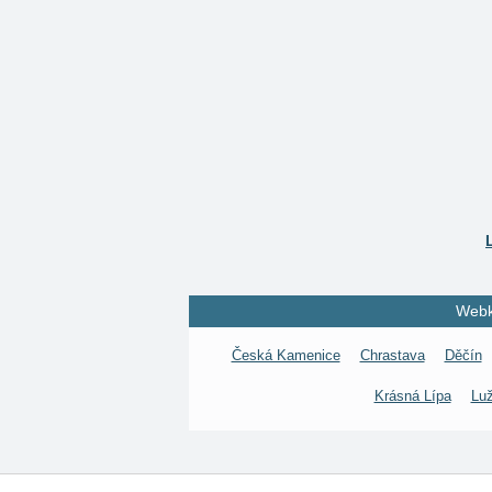
Webk
Česká Kamenice
Chrastava
Děčín
Krásná Lípa
Lu