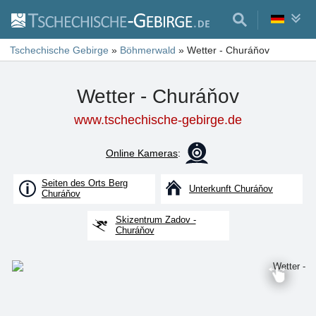
Tschechische Gebirge
»
Böhmerwald
»
Wetter - Churáňov
Wetter - Churáňov
www.tschechische-gebirge.de
Online Kameras
:
Seiten des Orts Berg
Unterkunft Churáňov
Churáňov
Skizentrum Zadov -
Churáňov