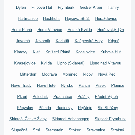
Dyleň
Filipova Huť
Frymburk
Großer Arber
Hamry
Hartmanice
Hochficht
Hojsova Stráž
Horažďovice
Horní Planá
Horní Vltavice
Horská Kvilda
Horšovský Týn
Javorná
Javorník
Karlstift
Kašperské Hory
Kdyně
Klatovy
Kleť
Knížecí Pláně
Kocelovice
Kubova Huť
Kvasejovice
Kvilda
Lipno (Skiareal)
Lipno nad Vltavou
Mitterdorf
Modrava
Monínec
Nicov
Nová Pec
Nové Hrady
Nové Hutě
Nýrsko
Pancíř
Písek
Plánice
Plzeň
Poledník
Prachatice
Prášily
Přední Výtoň
Přibyslav
Přimda
Radinovy
Rejštejn
Ski Strážný
Skiareál České Žleby
Skiareal Hohenbogen
Skipark Frymburk
Slupečná
Srní
Sternstein
Stožec
Strakonice
Strážný