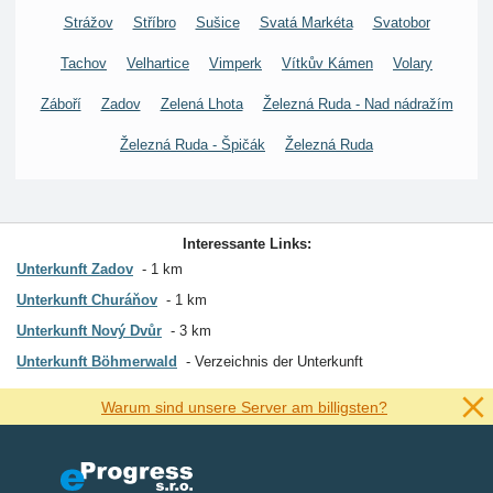
Strážov
Stříbro
Sušice
Svatá Markéta
Svatobor
Tachov
Velhartice
Vimperk
Vítkův Kámen
Volary
Záboří
Zadov
Zelená Lhota
Železná Ruda - Nad nádražím
Železná Ruda - Špičák
Železná Ruda
Interessante Links:
Unterkunft Zadov
1 km
Unterkunft Churáňov
1 km
Unterkunft Nový Dvůr
3 km
Unterkunft Böhmerwald
Verzeichnis der Unterkunft
Warum sind unsere Server am billigsten?