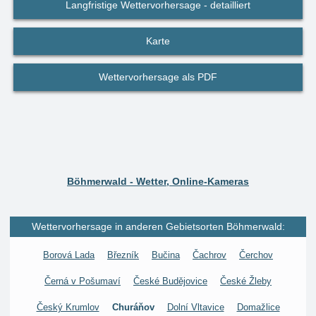
Langfristige Wettervorhersage - detailliert
Karte
Wettervorhersage als PDF
Böhmerwald - Wetter, Online-Kameras
Wettervorhersage in anderen Gebietsorten Böhmerwald:
Borová Lada
Březník
Bučina
Čachrov
Čerchov
Černá v Pošumaví
České Budějovice
České Žleby
Český Krumlov
Churáňov
Dolní Vltavice
Domažlice