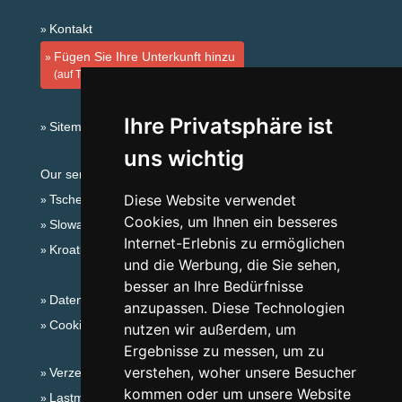
Kontakt
Fügen Sie Ihre Unterkunft hinzu
(auf Tschechisch)
Ihre Privatsphäre ist
Sitemap
uns wichtig
Our servers:
Diese Website verwendet
Tschechische Gebirge
Cookies, um Ihnen ein besseres
Slowakische Gebirge
Internet-Erlebnis zu ermöglichen
Kroatien
und die Werbung, die Sie sehen,
besser an Ihre Bedürfnisse
Datenschutz
anzupassen. Diese Technologien
Cookies
nutzen wir außerdem, um
Ergebnisse zu messen, um zu
verstehen, woher unsere Besucher
Verzeichnis der Unterkunft
kommen oder um unsere Website
Lastminute Böhmerwald