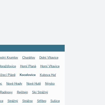
eský Krumlov
Churáňov
Dolní Vltavice
Horažďovice
Horní Planá
Horní Vltavice
ížecí Pláně
Kocelovice
Kubova Huť
ec
Nové Hrady
Nové Hutě
Nýrsko
Radinovy
Rejštejn
Ski Strážný
ice
Strážný
Strážov
Stříbro
Sušice