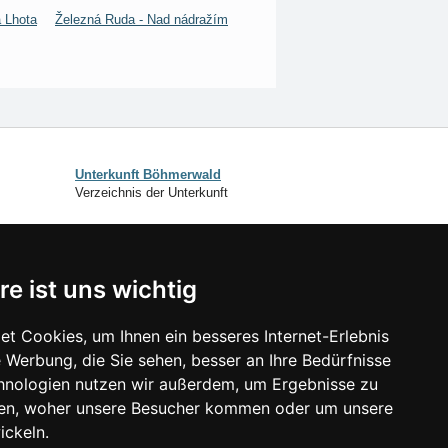
 Lhota
Železná Ruda - Nad nádražím
Unterkunft Böhmerwald
Verzeichnis der Unterkunft
SCHLIESSEN
re ist uns wichtig
Verzeichnis der Unterkunft
Lastminute Böhmerwald
t Cookies, um Ihnen ein besseres Internet-Erlebnis
 Werbung, die Sie sehen, besser an Ihre Bedürfnisse
isonlinks:
hnologien nutzen wir außerdem, um Ergebnisse zu
Silvester Böhmerwald
en, woher unsere Besucher kommen oder um unsere
Silvester im Gebirge 2025/26
ickeln.
Schneehöhen