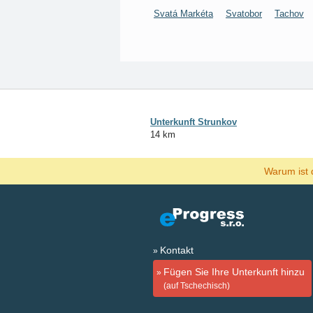
Svatá Markéta
Svatobor
Tachov
Unterkunft Strunkov
14 km
Warum ist 
Kontakt
Fügen Sie Ihre Unterkunft hinzu
(auf Tschechisch)