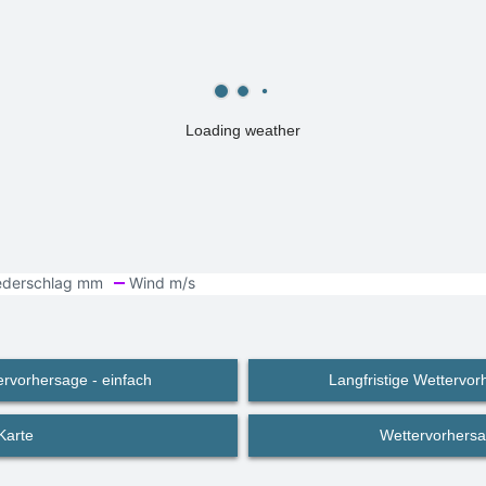
Loading weather
ervorhersage - einfach
Langfristige Wettervorh
Karte
Wettervorhersa