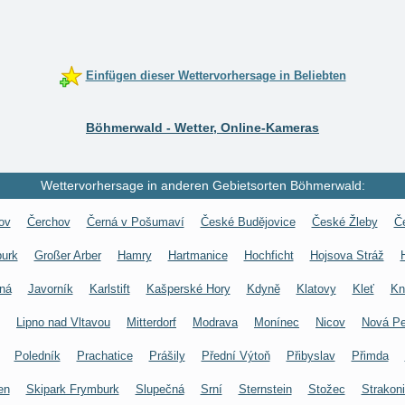
Einfügen dieser Wettervorhersage in Beliebten
Böhmerwald - Wetter, Online-Kameras
Wettervorhersage in anderen Gebietsorten Böhmerwald:
ov
Čerchov
Černá v Pošumaví
České Budějovice
České Žleby
Č
urk
Großer Arber
Hamry
Hartmanice
Hochficht
Hojsova Stráž
ná
Javorník
Karlstift
Kašperské Hory
Kdyně
Klatovy
Kleť
Kn
Lipno nad Vltavou
Mitterdorf
Modrava
Monínec
Nicov
Nová P
Poledník
Prachatice
Prášily
Přední Výtoň
Přibyslav
Přimda
en
Skipark Frymburk
Slupečná
Srní
Sternstein
Stožec
Strakon