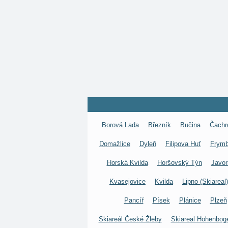
Borová Lada
Březník
Bučina
Čachr
Domažlice
Dyleň
Filipova Huť
Frymb
Horská Kvilda
Horšovský Týn
Javor
Kvasejovice
Kvilda
Lipno (Skiareal)
Pancíř
Písek
Plánice
Plzeň
Skiareál České Žleby
Skiareal Hohenbog