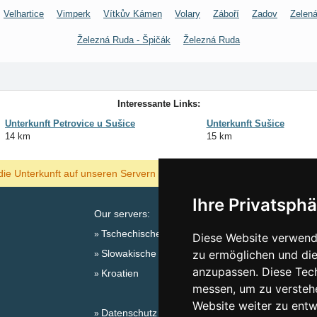
Velhartice
Vimperk
Vítkův Kámen
Volary
Záboří
Zadov
Zelená
Železná Ruda - Špičák
Železná Ruda
Interessante Links:
Unterkunft Petrovice u Sušice
Unterkunft Sušice
14 km
15 km
ANZEIGEN
die Unterkunft auf unseren Servern am billigsten?
Ihre Privatsphä
Our servers:
Tschechische Gebirge
Diese Website verwende
Slowakische Gebirge
zu ermöglichen und die
Sa
anzupassen. Diese Tec
Kroatien
messen, um zu versteh
Website weiter zu entw
Datenschutz