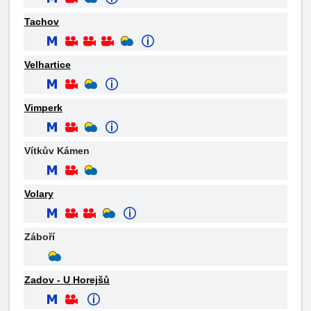
Tachov
Velhartice
Vimperk
Vítkův Kámen
Volary
Záboří
Zadov - U Horejšů