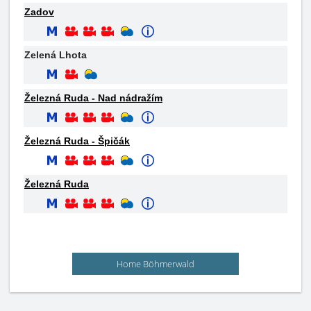
Zadov
Zelená Lhota
Železná Ruda - Nad nádražím
Železná Ruda - Špičák
Železná Ruda
Home Böhmerwald