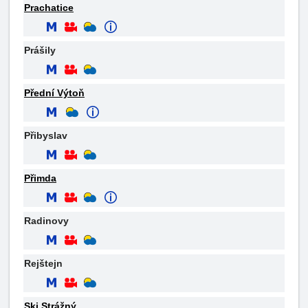
Prachatice
Prášily
Přední Výtoň
Přibyslav
Přimda
Radinovy
Rejštejn
Ski Strážný