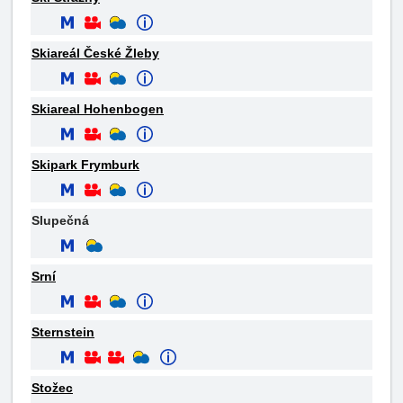
Skiareál České Žleby
Skiareal Hohenbogen
Skipark Frymburk
Slupečná
Srní
Sternstein
Stožec