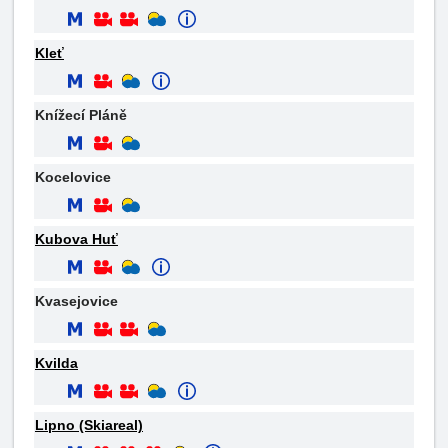
Kleť
Knížecí Pláně
Kocelovice
Kubova Huť
Kvasejovice
Kvilda
Lipno (Skiareal)