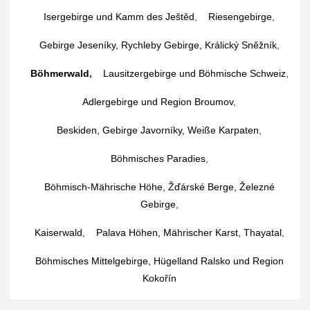
Isergebirge und Kamm des Ještěd
,
Riesengebirge
,
Gebirge Jeseníky, Rychleby Gebirge, Králický Sněžník
,
Böhmerwald
,
Lausitzergebirge und Böhmische Schweiz
,
Adlergebirge und Region Broumov
,
Beskiden, Gebirge Javorníky, Weiße Karpaten
,
Böhmisches Paradies
,
Böhmisch-Mährische Höhe, Žďárské Berge, Železné
Gebirge
,
Kaiserwald
,
Palava Höhen, Mährischer Karst, Thayatal
,
Böhmisches Mittelgebirge, Hügelland Ralsko und Region
Kokořín