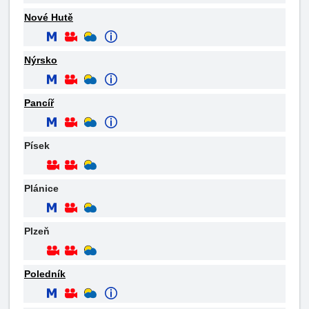
Nové Hutě
Nýrsko
Pancíř
Písek
Plánice
Plzeň
Poledník