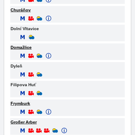
Churáňov
Dolní Vltavice
Domažlice
Dyleň
Filipova Huť
Frymburk
Großer Arber