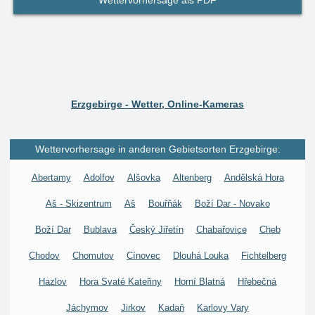
Wettervorhersage als PDF
Erzgebirge - Wetter, Online-Kameras
Wettervorhersage in anderen Gebietsorten Erzgebirge:
Abertamy
Adolfov
Alšovka
Altenberg
Andělská Hora
Aš - Skizentrum
Aš
Bouřňák
Boží Dar - Novako
Boží Dar
Bublava
Český Jiřetín
Chabařovice
Cheb
Chodov
Chomutov
Cínovec
Dlouhá Louka
Fichtelberg
Hazlov
Hora Svaté Kateřiny
Horní Blatná
Hřebečná
Jáchymov
Jirkov
Kadaň
Karlovy Vary