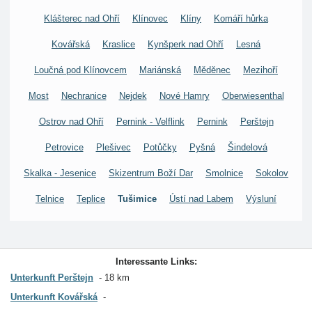
Klášterec nad Ohří
Klínovec
Klíny
Komáří hůrka
Kovářská
Kraslice
Kynšperk nad Ohří
Lesná
Loučná pod Klínovcem
Mariánská
Měděnec
Mezihoří
Most
Nechranice
Nejdek
Nové Hamry
Oberwiesenthal
Ostrov nad Ohří
Pernink - Velflink
Pernink
Perštejn
Petrovice
Plešivec
Potůčky
Pyšná
Šindelová
Skalka - Jesenice
Skizentrum Boží Dar
Smolnice
Sokolov
Telnice
Teplice
Tušimice
Ústí nad Labem
Výsluní
Interessante Links:
Unterkunft Perštejn
18 km
Unterkunft Kovářská