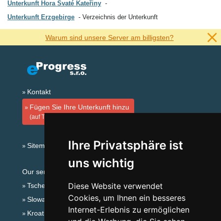
Unterkunft Hora Svaté Kateřiny
Unterkunft Erzgebirge
Verzeichnis der Unterkunft
Warum sind unsere Server am billigsten?
Kontakt
Fügen Sie Ihre Unterkunft hinzu
(auf Tschechisch)
Ihre Privatsphäre ist
Sitemap
uns wichtig
Our servers:
Diese Website verwendet
Tschechische Gebirge
Cookies, um Ihnen ein besseres
Slowakische Gebirge
Internet-Erlebnis zu ermöglichen
Kroatien