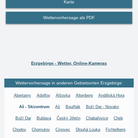
Karte
Wettervorhersage als PDF
Erzgebirge - Wetter, Online-Kameras
Wettervorhersage in anderen Gebietsorten Erzgebirge:
Abertamy
Adolfov
Alšovka
Altenberg
Andělská Hora
Aš - Skizentrum
Aš
Bouřňák
Boží Dar - Novako
Boží Dar
Bublava
Český Jiřetín
Chabařovice
Cheb
Chodov
Chomutov
Cínovec
Dlouhá Louka
Fichtelberg