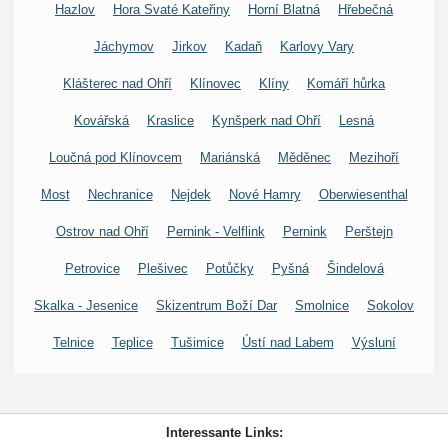
Hazlov
Hora Svaté Kateřiny
Horní Blatná
Hřebečná
Jáchymov
Jirkov
Kadaň
Karlovy Vary
Klášterec nad Ohří
Klínovec
Klíny
Komáří hůrka
Kovářská
Kraslice
Kynšperk nad Ohří
Lesná
Loučná pod Klínovcem
Mariánská
Měděnec
Mezihoří
Most
Nechranice
Nejdek
Nové Hamry
Oberwiesenthal
Ostrov nad Ohří
Pernink - Velflink
Pernink
Perštejn
Petrovice
Plešivec
Potůčky
Pyšná
Šindelová
Skalka - Jesenice
Skizentrum Boží Dar
Smolnice
Sokolov
Telnice
Teplice
Tušimice
Ústí nad Labem
Výsluní
Interessante Links: