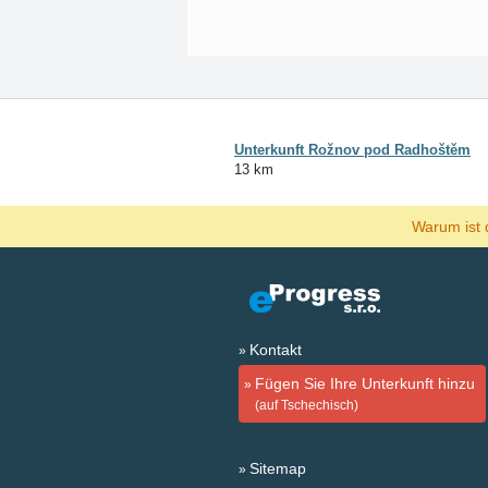
Unterkunft Rožnov pod Radhoštěm
13 km
Warum ist 
Kontakt
Fügen Sie Ihre Unterkunft hinzu
(auf Tschechisch)
Sitemap