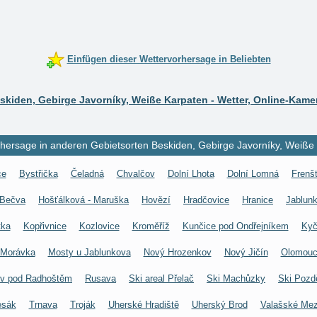
Einfügen dieser Wettervorhersage in Beliebten
skiden, Gebirge Javorníky, Weiße Karpaten - Wetter, Online-Kame
hersage in anderen Gebietsorten Beskiden, Gebirge Javorníky, Weiße
ce
Bystřička
Čeladná
Chvalčov
Dolní Lhota
Dolní Lomná
Frenš
 Bečva
Hošťálková - Maruška
Hovězí
Hradčovice
Hranice
Jablun
tka
Kopřivnice
Kozlovice
Kroměříž
Kunčice pod Ondřejníkem
Kyč
Morávka
Mosty u Jablunkova
Nový Hrozenkov
Nový Jičín
Olomou
v pod Radhoštěm
Rusava
Ski areal Přelač
Ski Machůzky
Ski Pozd
esák
Trnava
Troják
Uherské Hradiště
Uherský Brod
Valašské Mezi