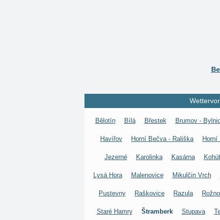
Be
Wettervor
Bělotín
Bílá
Břestek
Brumov - Bylni
Havířov
Horní Bečva - Rališka
Horní
Jezerné
Karolinka
Kasárna
Kohú
Lysá Hora
Malenovice
Mikulčin Vrch
Pustevny
Raškovice
Razula
Rožno
Staré Hamry
Štramberk
Stupava
T