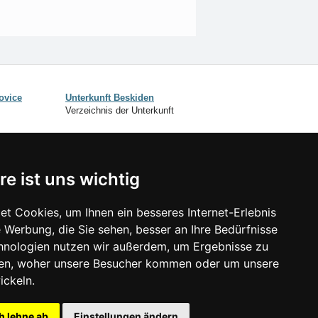
ovice
Unterkunft Beskiden
Verzeichnis der Unterkunft
SCHLIESSEN
re ist uns wichtig
Verzeichnis der Unterkunft
Lastminute Beskiden
t Cookies, um Ihnen ein besseres Internet-Erlebnis
 Werbung, die Sie sehen, besser an Ihre Bedürfnisse
isonlinks:
hnologien nutzen wir außerdem, um Ergebnisse zu
Silvester Beskiden
en, woher unsere Besucher kommen oder um unsere
Silvester im Gebirge 2025/26
ickeln.
Schneehöhen
Badeplätze
h lehne ab
Einstellungen ändern