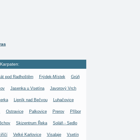
ras
 Karpaten:
tát pod Radhoštěm
Frýdek-Místek
Grúň
kov
Jasenka u Vsetína
Javorový Vrch
erka
Lipník nad Bečvou
Luhačovice
c
Ostravice
Palkovice
Prerov
Příbor
ěchov
Skizentrum Řeka
Soláň - Sedlo
říčí
Velké Karlovice
Visalaje
Vsetín