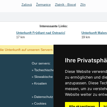
Zašová
Žermanice
Zlatník - Biocel
Zlín
Interessante Links:
Unterkunft Frýdlant nad Ostravicí
Unterkunft Malen
17 km
19 km
ANZEIGEN
die Unterkunft auf unseren Servern am billigsten?
Ihre Privatsphä
Our servers:
Tschechische Gebirge
Diese Website verwende
Slowakische Gebirge
zu ermöglichen und die
Sa
anzupassen. Diese Tec
Kroatien
messen, um zu versteh
Website weiter zu entw
Datenschutz
Cookies
Alle akzeptieren
Ic