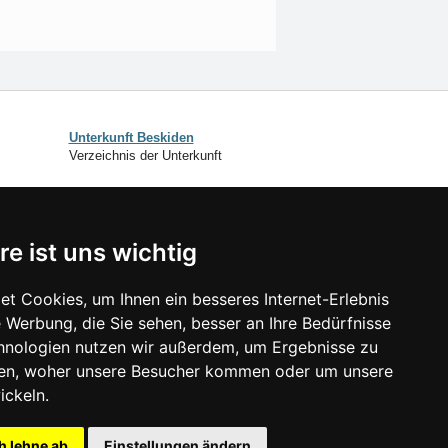
Unterkunft Beskiden
Verzeichnis der Unterkunft
SCHLIESSEN
re ist uns wichtig
Verzeichnis der Unterkunft
Lastminute Beskiden
t Cookies, um Ihnen ein besseres Internet-Erlebnis
 Werbung, die Sie sehen, besser an Ihre Bedürfnisse
isonlinks:
hnologien nutzen wir außerdem, um Ergebnisse zu
Silvester Beskiden
en, woher unsere Besucher kommen oder um unsere
Silvester im Gebirge 2025/26
ickeln.
Schneehöhen
Badeplätze
h lehne ab
Einstellungen ändern