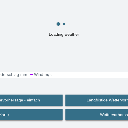
Loading weather
ervorhersage - einfach
Langfristige Wettervorh
Karte
Wettervorhersa