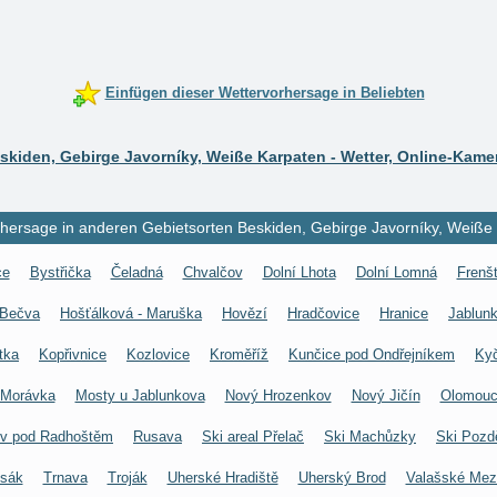
Einfügen dieser Wettervorhersage in Beliebten
skiden, Gebirge Javorníky, Weiße Karpaten - Wetter, Online-Kame
hersage in anderen Gebietsorten Beskiden, Gebirge Javorníky, Weiße
ce
Bystřička
Čeladná
Chvalčov
Dolní Lhota
Dolní Lomná
Frenš
 Bečva
Hošťálková - Maruška
Hovězí
Hradčovice
Hranice
Jablun
tka
Kopřivnice
Kozlovice
Kroměříž
Kunčice pod Ondřejníkem
Ky
Morávka
Mosty u Jablunkova
Nový Hrozenkov
Nový Jičín
Olomou
v pod Radhoštěm
Rusava
Ski areal Přelač
Ski Machůzky
Ski Pozd
sák
Trnava
Troják
Uherské Hradiště
Uherský Brod
Valašské Mezi