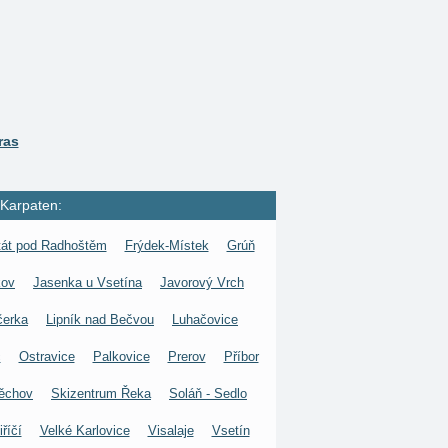
ras
 Karpaten:
tát pod Radhoštěm
Frýdek-Místek
Grúň
kov
Jasenka u Vsetína
Javorový Vrch
čerka
Lipník nad Bečvou
Luhačovice
c
Ostravice
Palkovice
Prerov
Příbor
ěchov
Skizentrum Řeka
Soláň - Sedlo
říčí
Velké Karlovice
Visalaje
Vsetín