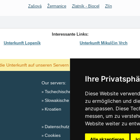
Zašová
Žermanice
Zlatník - Biocel
Zlín
Interessante Links:
Unterkunft Lopeník
Unterkunft Mikulčin Vrch
ANZEIGEN
die Unterkunft auf unseren Servern am billigsten?
Ihre Privatsphä
Our servers:
Tschechische Gebirge
Diese Website verwende
Slowakische Gebirge
zu ermöglichen und die
Sa
anzupassen. Diese Tec
Kroatien
messen, um zu versteh
Website weiter zu entw
Datenschutz
Cookies
Alle akzeptieren
Ic