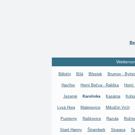
Be
Wettervor
Bělotín
Bílá
Břestek
Brumov - Bylni
Havířov
Horní Bečva - Rališka
Horní
Jezerné
Karolinka
Kasárna
Kohú
Lysá Hora
Malenovice
Mikulčin Vrch
Pustevny
Raškovice
Razula
Rožno
Staré Hamry
Štramberk
Stupava
Te