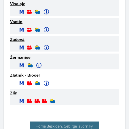
Visalaje
Vsetín
Zašová
Žermanice
Zlatník - Biocel
Zlín
Home Beskiden, Gebirge Javorníky,