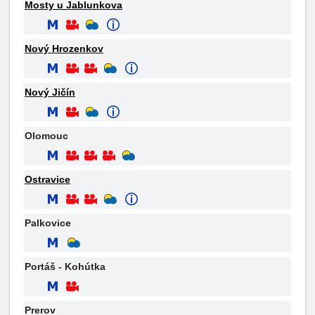
Mosty u Jablunkova
Nový Hrozenkov
Nový Jičín
Olomouc
Ostravice
Palkovice
Portáš - Kohútka
Prerov