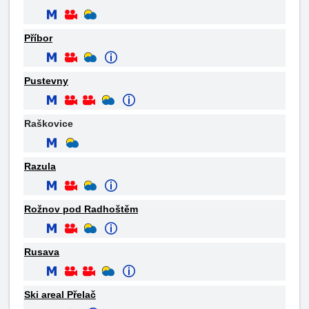
Příbor
Pustevny
Raškovice
Razula
Rožnov pod Radhoštěm
Rusava
Ski areal Přelač