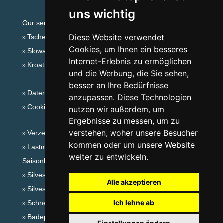
uns wichtig
Our servers:
Diese Website verwendet
Tschechische Gebirge
Cookies, um Ihnen ein besseres
Slowakische Gebirge
Internet-Erlebnis zu ermöglichen
Kroatien
und die Werbung, die Sie sehen,
besser an Ihre Bedürfnisse
Datenschutz
anzupassen. Diese Technologien
Cookies
nutzen wir außerdem, um
Ergebnisse zu messen, um zu
verstehen, woher unsere Besucher
Verzeichnis der Unterkunft
kommen oder um unsere Website
Lastminute Beskiden
weiter zu entwickeln.
Saisonlinks:
Silvester Beskiden
Alle akzeptieren
Silvester im Gebirge 2025/26
Ich lehne ab
Schneehöhen
Badeplätze
Einstellungen ändern