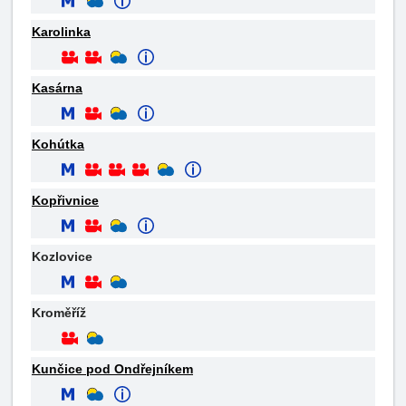
Karolinka
Kasárna
Kohútka
Kopřivnice
Kozlovice
Kroměříž
Kunčice pod Ondřejníkem