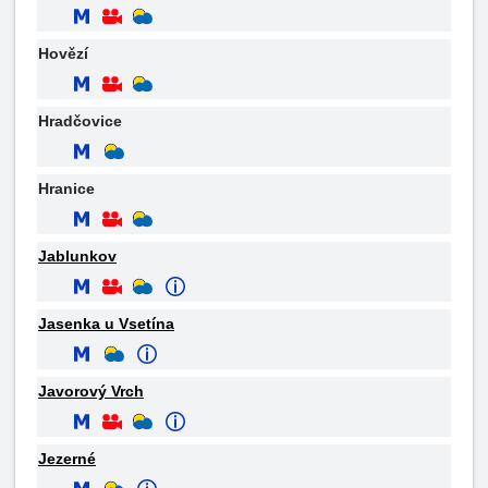
Hovězí
Hradčovice
Hranice
Jablunkov
Jasenka u Vsetína
Javorový Vrch
Jezerné