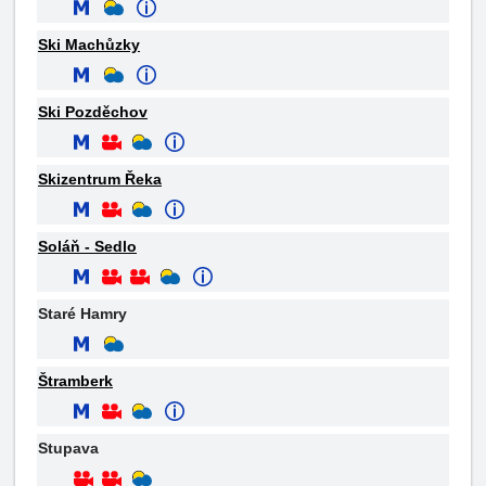
Ski Machůzky
Ski Pozděchov
Skizentrum Řeka
Soláň - Sedlo
Staré Hamry
Štramberk
Stupava