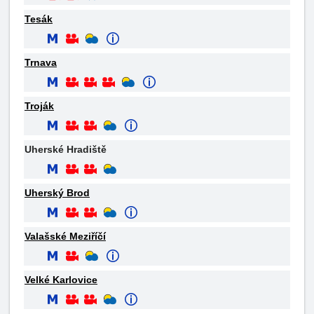
Tesák
Trnava
Troják
Uherské Hradiště
Uherský Brod
Valašské Meziříčí
Velké Karlovice