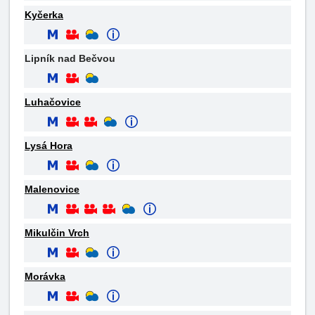
Kyčerka
Lipník nad Bečvou
Luhačovice
Lysá Hora
Malenovice
Mikulčin Vrch
Morávka