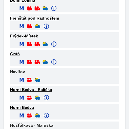
Dolní Lomná
Frenštát pod Radhoštěm
Frýdek-Místek
Grúň
Havířov
Horní Bečva - Rališka
Horní Bečva
Hošťálková - Maruška