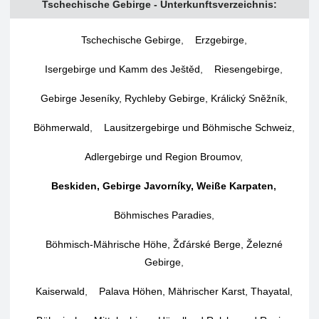
Tschechische Gebirge - Unterkunftsverzeichnis:
Tschechische Gebirge
,
Erzgebirge
,
Isergebirge und Kamm des Ještěd
,
Riesengebirge
,
Gebirge Jeseníky, Rychleby Gebirge, Králický Sněžník
,
Böhmerwald
,
Lausitzergebirge und Böhmische Schweiz
,
Adlergebirge und Region Broumov
,
Beskiden, Gebirge Javorníky, Weiße Karpaten
,
Böhmisches Paradies
,
Böhmisch-Mährische Höhe, Žďárské Berge, Železné
Gebirge
,
Kaiserwald
,
Palava Höhen, Mährischer Karst, Thayatal
,