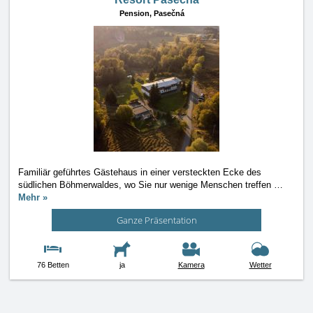
Pension,
Pasečná
Familiär geführtes Gästehaus in einer versteckten Ecke des
südlichen Böhmerwaldes, wo Sie nur wenige Menschen treffen
…
Mehr »
Ganze Präsentation
76 Betten
ja
Kamera
Wetter