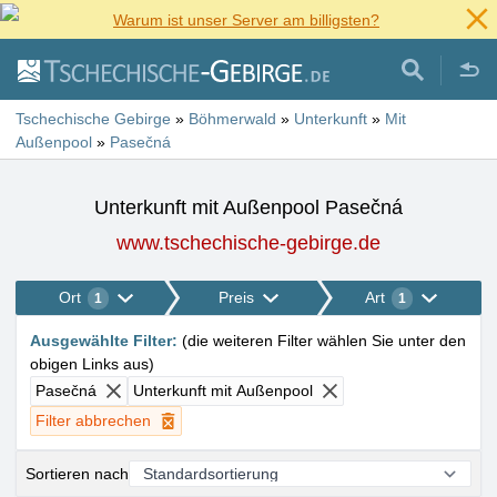
Warum ist unser Server am billigsten?
Tschechische Gebirge
»
Böhmerwald
»
Unterkunft
»
Mit
Außenpool
»
Pasečná
Unterkunft mit Außenpool Pasečná
www.tschechische-gebirge.de
Ort
Preis
Art
1
1
Ausgewählte Filter
:
(
die weiteren Filter wählen Sie unter den
obigen Links aus
)
Pasečná
Unterkunft mit Außenpool
Filter abbrechen
Sortieren nach