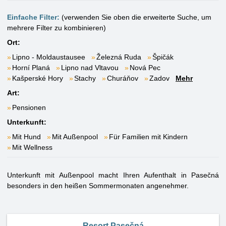
Einfache Filter:
(verwenden Sie oben die erweiterte Suche, um
mehrere Filter zu kombinieren)
Ort:
Lipno - Moldaustausee
Železná Ruda
Špičák
Horní Planá
Lipno nad Vltavou
Nová Pec
Kašperské Hory
Stachy
Churáňov
Zadov
Mehr
Art:
Pensionen
Unterkunft:
Mit Hund
Mit Außenpool
Für Familien mit Kindern
Mit Wellness
Unterkunft mit Außenpool macht Ihren Aufenthalt in Pasečná
besonders in den heißen Sommermonaten angenehmer.
Resort Pasečná