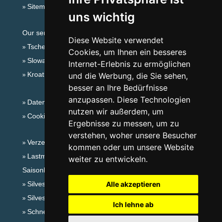
Sitemap
uns wichtig
Our servers:
Diese Website verwendet
Tschechische Gebirge
Cookies, um Ihnen ein besseres
Slowakische Gebirge
Internet-Erlebnis zu ermöglichen
Kroatien
und die Werbung, die Sie sehen,
besser an Ihre Bedürfnisse
anzupassen. Diese Technologien
Datenschutz
nutzen wir außerdem, um
Cookies
Ergebnisse zu messen, um zu
verstehen, woher unsere Besucher
Verzeichnis der Unterkunft
kommen oder um unsere Website
Lastminute Böhmerwald
weiter zu entwickeln.
Saisonlinks:
Silvester Böhmerwald
Alle akzeptieren
Silvester im Gebirge 2025/26
Ich lehne ab
Schneehöhen