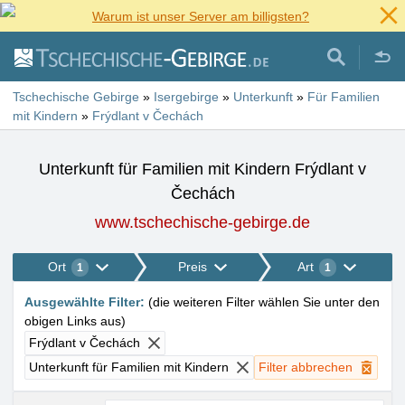
Warum ist unser Server am billigsten?
Tschechische Gebirge
»
Isergebirge
»
Unterkunft
»
Für Familien
mit Kindern
»
Frýdlant v Čechách
Unterkunft für Familien mit Kindern Frýdlant v
Čechách
www.tschechische-gebirge.de
Ort
Preis
Art
1
1
Ausgewählte Filter
:
(
die weiteren Filter wählen Sie unter den
obigen Links aus
)
Frýdlant v Čechách
Unterkunft für Familien mit Kindern
Filter abbrechen