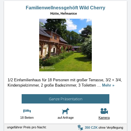
Familienwellnessgehöft Wild Cherry
Hütte,
Heřmanice
1/2 Einfamilienhaus für 18 Personen mit großer Terrasse, 3/2 + 3/4,
Kinderspielzimmer, 2 große Badezimmer, 3 Toiletten
…
Mehr »
Ganze Präsentation
18 Betten
auf Anfrage
Kamera
ungefährer Preis pro Nacht:
350 CZK
ohne Verpflegung