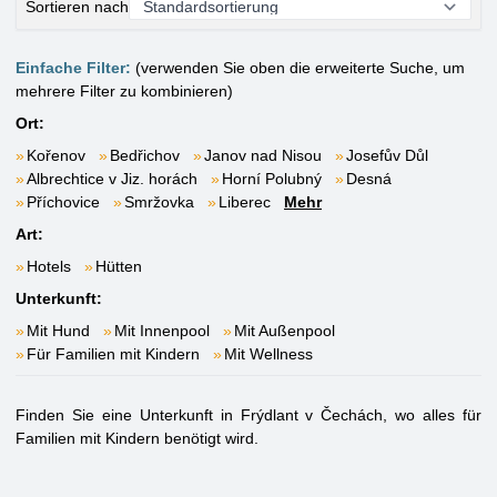
Sortieren nach
Einfache Filter:
(verwenden Sie oben die erweiterte Suche, um
mehrere Filter zu kombinieren)
Ort:
Kořenov
Bedřichov
Janov nad Nisou
Josefův Důl
Albrechtice v Jiz. horách
Horní Polubný
Desná
Příchovice
Smržovka
Liberec
Mehr
Art:
Hotels
Hütten
Unterkunft:
Mit Hund
Mit Innenpool
Mit Außenpool
Für Familien mit Kindern
Mit Wellness
Finden Sie eine Unterkunft in Frýdlant v Čechách, wo alles für
Familien mit Kindern benötigt wird.