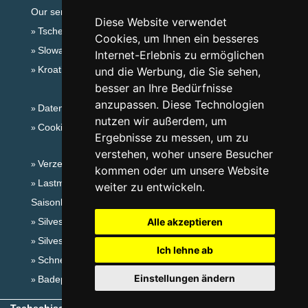
Our servers:
Diese Website verwendet
Tschechische Gebirge
Cookies, um Ihnen ein besseres
Slowakische Gebirge
Internet-Erlebnis zu ermöglichen
Kroatien
und die Werbung, die Sie sehen,
besser an Ihre Bedürfnisse
anzupassen. Diese Technologien
Datenschutz
nutzen wir außerdem, um
Cookies
Ergebnisse zu messen, um zu
verstehen, woher unsere Besucher
Verzeichnis der Unterkunft
kommen oder um unsere Website
Lastminute Isergebirge
weiter zu entwickeln.
Saisonlinks:
Silvester Isergebirge
Alle akzeptieren
Silvester im Gebirge 2025/26
Ich lehne ab
Schneehöhen
Einstellungen ändern
Badeplätze