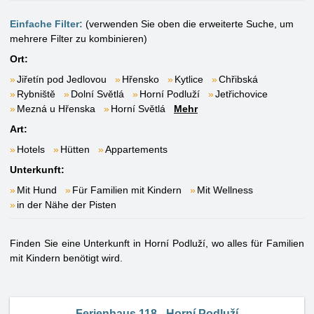
Einfache Filter:
(verwenden Sie oben die erweiterte Suche, um
mehrere Filter zu kombinieren)
Ort:
Jiřetín pod Jedlovou
Hřensko
Kytlice
Chřibská
Rybniště
Dolní Světlá
Horní Podluží
Jetřichovice
Mezná u Hřenska
Horní Světlá
Mehr
Art:
Hotels
Hütten
Appartements
Unterkunft:
Mit Hund
Für Familien mit Kindern
Mit Wellness
in der Nähe der Pisten
Finden Sie eine Unterkunft in Horní Podluží, wo alles für Familien
mit Kindern benötigt wird.
Ferienhaus 118 - Horní Podluží