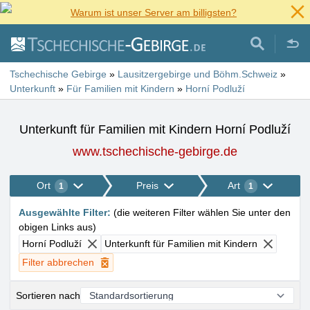
Warum ist unser Server am billigsten?
Tschechische Gebirge
»
Lausitzergebirge und Böhm.Schweiz
»
Unterkunft
»
Für Familien mit Kindern
»
Horní Podluží
Unterkunft für Familien mit Kindern Horní Podluží
www.tschechische-gebirge.de
Ort
Preis
Art
1
1
Ausgewählte Filter
:
(
die weiteren Filter wählen Sie unter den
obigen Links aus
)
Horní Podluží
Unterkunft für Familien mit Kindern
Filter abbrechen
Sortieren nach