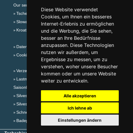
Our servers:
Diese Website verwendet
Tschechische Gebirge
Cookies, um Ihnen ein besseres
Slowakische Gebirge
Internet-Erlebnis zu ermöglichen
Kroatien
und die Werbung, die Sie sehen,
besser an Ihre Bedürfnisse
anzupassen. Diese Technologien
Datenschutz
nutzen wir außerdem, um
Cookies
Ergebnisse zu messen, um zu
verstehen, woher unsere Besucher
Verzeichnis der Unterkunft
kommen oder um unsere Website
Lastminute Lausitzergebirge und Böhm.Schweiz
weiter zu entwickeln.
Saisonlinks:
Silvester Lausitzergebirge und Böhm.Schweiz
Alle akzeptieren
Silvester im Gebirge 2025/26
Ich lehne ab
Schneehöhen
Einstellungen ändern
Badeplätze