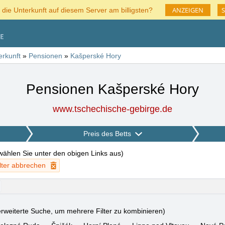
ANZEIGEN
S
 die Unterkunft auf diesem Server am billigsten?
erkunft
»
Pensionen
»
Kašperské Hory
Pensionen Kašperské Hory
www.tschechische-gebirge.de
Preis des Betts
 wählen Sie unter den obigen Links aus
)
ilter abbrechen
rweiterte Suche, um mehrere Filter zu kombinieren)