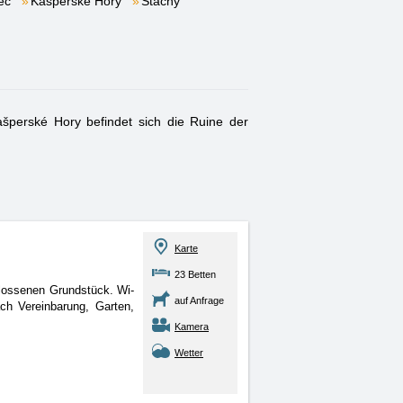
ec
Kašperské Hory
Stachy
šperské Hory befindet sich die Ruine der
Karte
23 Betten
lossenen Grundstück. Wi-
auf Anfrage
ch Vereinbarung, Garten,
Kamera
Wetter