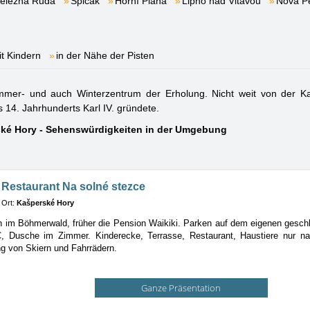
elezná Ruda
Špičák
Horní Planá
Lipno nad Vltavou
Nová P
it Kindern
in der Nähe der Pisten
mer- und auch Winterzentrum der Erholung. Nicht weit von der Ka
s 14. Jahrhunderts Karl IV. gründete.
ké Hory - Sehenswürdigkeiten in der Umgebung
 Restaurant Na solné stezce
Ort:
Kašperské Hory
n im Böhmerwald, früher die Pension Waikiki. Parken auf dem eigenen gesch
, Dusche im Zimmer. Kinderecke, Terrasse, Restaurant, Haustiere nur na
g von Skiern und Fahrrädern.
Ganze Präsentation