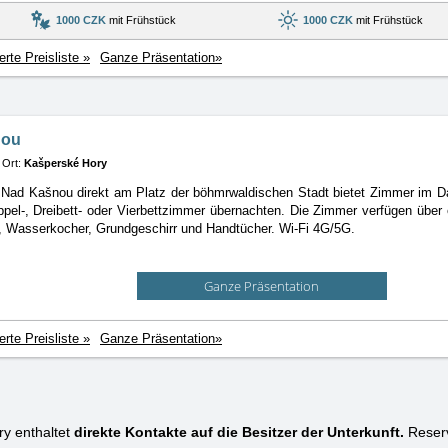
1000 CZK
mit Frühstück
1000 CZK
mit Frühstück
ierte Preisliste »
Ganze Präsentation»
nou
Ort:
Kašperské Hory
 Nad Kašnou direkt am Platz der böhmrwaldischen Stadt bietet Zimmer im 
pel-, Dreibett- oder Vierbettzimmer übernachten. Die Zimmer verfügen übe
, Wasserkocher, Grundgeschirr und Handtücher. Wi-Fi 4G/5G.
Ganze Präsentation
ierte Preisliste »
Ganze Präsentation»
y enthaltet
direkte Kontakte auf die Besitzer der Unterkunft.
Reserv