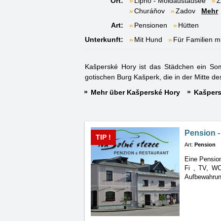
Ort:
Lipno - Moldaustausee
Ž
Churáňov
Zadov
Mehr
Art:
Pensionen
Hütten
Unterkunft:
Mit Hund
Für Familien m
Kašperské Hory ist das Städchen ein Som
gotischen Burg Kašperk, die in der Mitte de
Mehr über Kašperské Hory
Kašpers
Pension -
TIP !
Art:
Pension
Eine Pensio
Fi
, TV, WC
Aufbewahrun