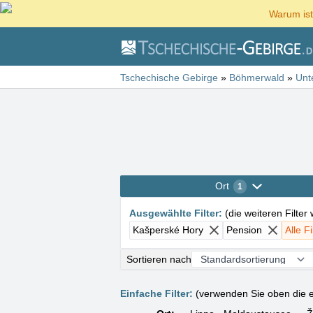
Warum ist
Tschechische Gebirge
»
Böhmerwald
»
Unt
Ort
1
Ausgewählte Filter
:
(
die weiteren Filter
Kašperské Hory
Pension
Alle F
Sortieren nach
Einfache Filter:
(verwenden Sie oben die e