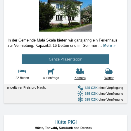
In der Gemeinde Malá Skála bieten wir ganzjährig ein Ferienhaus
zur Vermietung. Kapazität 16 Betten und im Sommer
…
Mehr »
Ganze Präsentation
22 Betten
auf Anfrage
Kamera
Wetter
ungefährer Preis pro Nacht:
325 CZK
ohne Verpflegung
355 CZK
ohne Verpflegung
325 CZK
ohne Verpflegung
Hütte PIGI
Hütte,
Tanvald, Šumburk nad Desnou