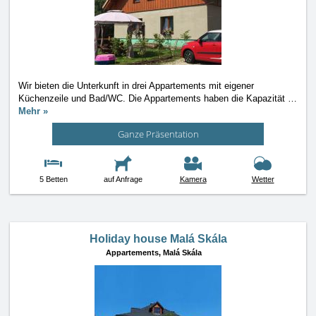
Wir bieten die Unterkunft in drei Appartements mit eigener
Küchenzeile und Bad/WC. Die Appartements haben die Kapazität
…
Mehr »
Ganze Präsentation
5 Betten
auf Anfrage
Kamera
Wetter
Holiday house Malá Skála
Appartements,
Malá Skála