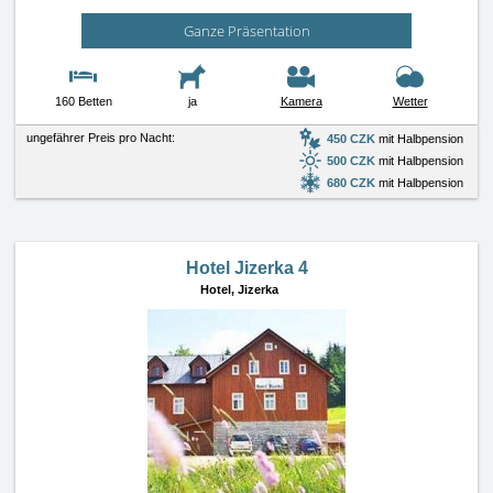
Ganze Präsentation
160 Betten
ja
Kamera
Wetter
ungefährer Preis pro Nacht:
450 CZK
mit Halbpension
500 CZK
mit Halbpension
680 CZK
mit Halbpension
Hotel Jizerka 4
Hotel,
Jizerka