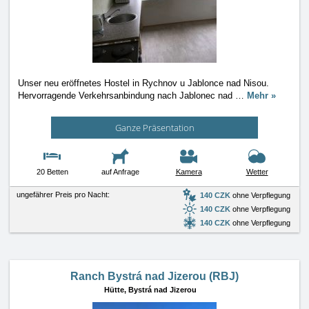
Unser neu eröffnetes Hostel in Rychnov u Jablonce nad Nisou.
Hervorragende Verkehrsanbindung nach Jablonec nad
…
Mehr »
Ganze Präsentation
20 Betten
auf Anfrage
Kamera
Wetter
ungefährer Preis pro Nacht:
140 CZK
ohne Verpflegung
140 CZK
ohne Verpflegung
140 CZK
ohne Verpflegung
Ranch Bystrá nad Jizerou (RBJ)
Hütte,
Bystrá nad Jizerou