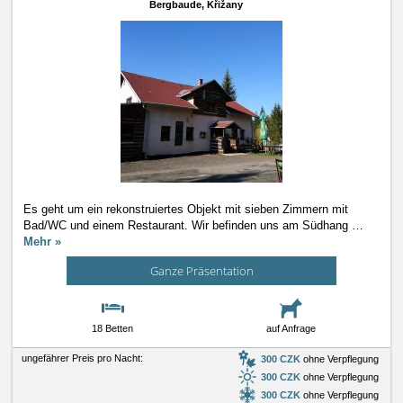
Bergbaude,
Křižany
Es geht um ein rekonstruiertes Objekt mit sieben Zimmern mit
Bad/WC und einem Restaurant. Wir befinden uns am Südhang
…
Mehr »
Ganze Präsentation
18 Betten
auf Anfrage
ungefährer Preis pro Nacht:
300 CZK
ohne Verpflegung
300 CZK
ohne Verpflegung
300 CZK
ohne Verpflegung