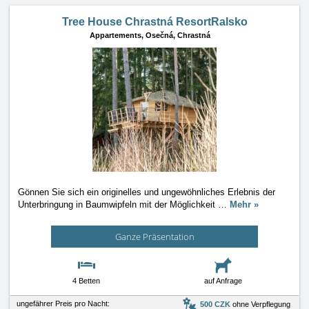
Tree House Chrastná ResortRalsko
Appartements,
Osečná, Chrastná
Gönnen Sie sich ein originelles und ungewöhnliches Erlebnis der
Unterbringung in Baumwipfeln mit der Möglichkeit
…
Mehr »
Ganze Präsentation
4 Betten
auf Anfrage
ungefährer Preis pro Nacht:
500 CZK
ohne Verpflegung