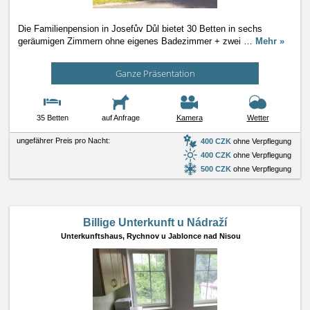
Die Familienpension in Josefův Důl bietet 30 Betten in sechs
geräumigen Zimmern ohne eigenes Badezimmer + zwei
…
Mehr »
Ganze Präsentation
35 Betten
auf Anfrage
Kamera
Wetter
ungefährer Preis pro Nacht:
400 CZK
ohne Verpflegung
400 CZK
ohne Verpflegung
500 CZK
ohne Verpflegung
Billige Unterkunft u Nádraží
Unterkunftshaus,
Rychnov u Jablonce nad Nisou