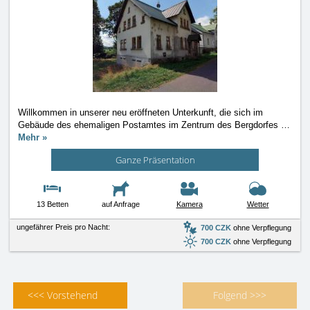
Willkommen in unserer neu eröffneten Unterkunft, die sich im
Gebäude des ehemaligen Postamtes im Zentrum des Bergdorfes
…
Mehr »
Ganze Präsentation
13 Betten
auf Anfrage
Kamera
Wetter
ungefährer Preis pro Nacht:
700 CZK
ohne Verpflegung
700 CZK
ohne Verpflegung
<<< Vorstehend
Folgend >>>