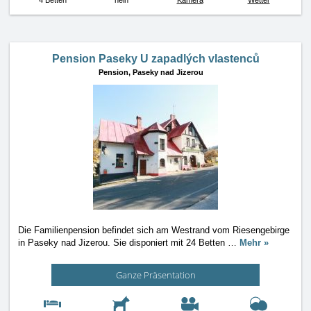
4 Betten
nein
Kamera
Wetter
Pension Paseky U zapadlých vlastenců
Pension,
Paseky nad Jizerou
Die Familienpension befindet sich am Westrand vom Riesengebirge
in Paseky nad Jizerou. Sie disponiert mit 24 Betten
…
Mehr »
Ganze Präsentation