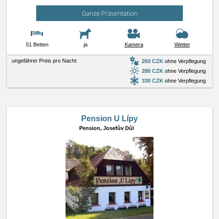
Ganze Präsentation
51 Betten
ja
Kamera
Wetter
ungefährer Preis pro Nacht:
260 CZK
ohne Verpflegung
280 CZK
ohne Verpflegung
330 CZK
ohne Verpflegung
Pension U Lípy
Pension,
Josefův Důl