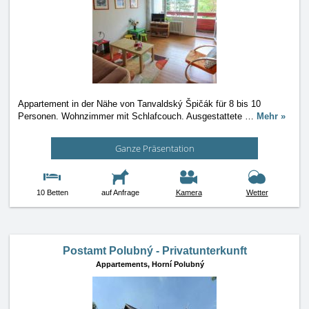
Appartement in der Nähe von Tanvaldský Špičák für 8 bis 10
Personen. Wohnzimmer mit Schlafcouch. Ausgestattete
…
Mehr »
Ganze Präsentation
10 Betten
auf Anfrage
Kamera
Wetter
Postamt Polubný - Privatunterkunft
Appartements,
Horní Polubný