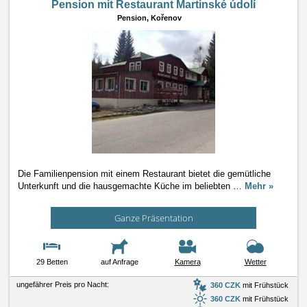
Pension mit Restaurant Martinské údolí
Pension,
Kořenov
Die Familienpension mit einem Restaurant bietet die gemütliche
Unterkunft und die hausgemachte Küche im beliebten
…
Mehr »
Ganze Präsentation
29 Betten
auf Anfrage
Kamera
Wetter
ungefährer Preis pro Nacht:
360 CZK
mit Frühstück
360 CZK
mit Frühstück