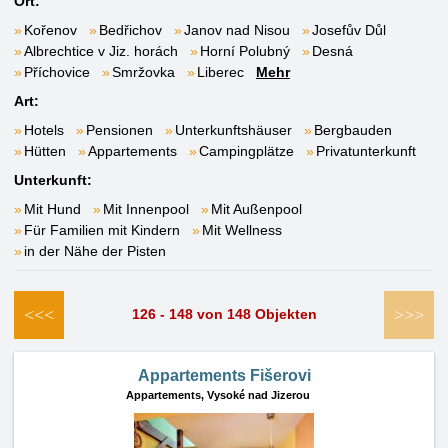
Ort:
Kořenov
Bedřichov
Janov nad Nisou
Josefův Důl
Albrechtice v Jiz. horách
Horní Polubný
Desná
Příchovice
Smržovka
Liberec
Mehr
Art:
Hotels
Pensionen
Unterkunftshäuser
Bergbauden
Hütten
Appartements
Campingplätze
Privatunterkunft
Unterkunft:
Mit Hund
Mit Innenpool
Mit Außenpool
Für Familien mit Kindern
Mit Wellness
in der Nähe der Pisten
<<<
>>>
126 - 148 von 148 Objekten
Appartements Fišerovi
Appartements,
Vysoké nad Jizerou