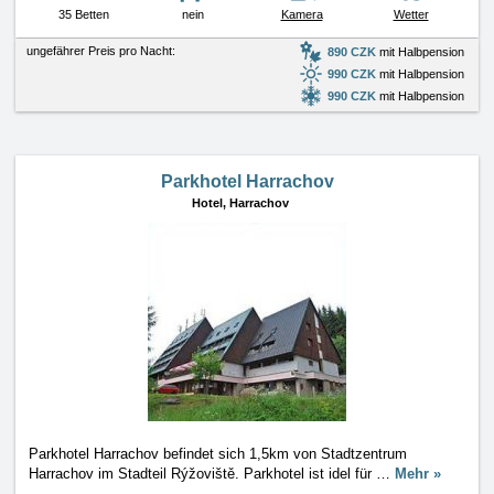
35 Betten
nein
Kamera
Wetter
ungefährer Preis pro Nacht:
890 CZK
mit Halbpension
990 CZK
mit Halbpension
990 CZK
mit Halbpension
Parkhotel Harrachov
Hotel,
Harrachov
Parkhotel Harrachov befindet sich 1,5km von Stadtzentrum
Harrachov im Stadteil Rýžoviště. Parkhotel ist idel für
…
Mehr »