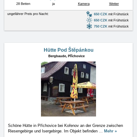
28 Betten
ja
Kamera
Wetter
ungefährer Preis pro Nacht:
650 CZK
mit Frühstück
650 CZK
mit Frühstück
750 CZK
mit Frühstück
Hütte Pod Štěpánkou
Bergbaude,
Příchovice
Schöne Hütte in Příchovice bei Kořenov an der Grenze zwischen
Riesengebirge und Isergebirge. Im Objekt befinden
…
Mehr »