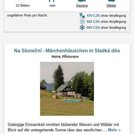
12 Betten
nein
Kamera
Wetter
ungefährer Preis pro Nacht:
470 CZK
ohne Verpflegung
500 CZK
ohne Verpflegung
600 CZK
ohne Verpflegung
Na Sluneční - Märchenhäuschen in Sladká díra
Hütte,
Příchovice
Gebirgige Einsamkeit inmitten blühender Wiesen und Wälder mit
Blick auf die untergehende Sonne über das westlichen
…
Mehr »