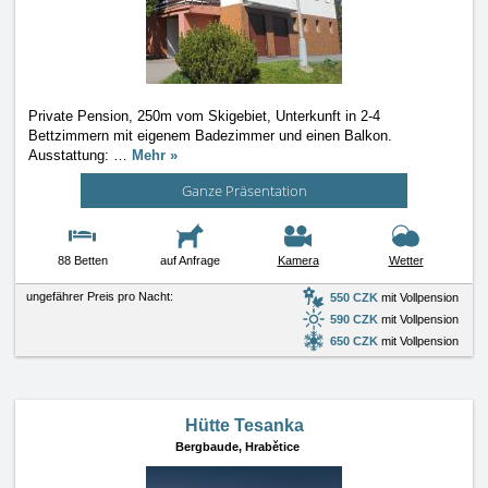
Private Pension, 250m vom Skigebiet, Unterkunft in 2-4
Bettzimmern mit eigenem Badezimmer und einen Balkon.
Ausstattung:
…
Mehr »
Ganze Präsentation
88 Betten
auf Anfrage
Kamera
Wetter
ungefährer Preis pro Nacht:
550 CZK
mit Vollpension
590 CZK
mit Vollpension
650 CZK
mit Vollpension
Hütte Tesanka
Bergbaude,
Hrabětice