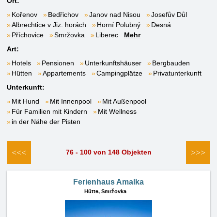
Ort:
Kořenov
Bedřichov
Janov nad Nisou
Josefův Důl
Albrechtice v Jiz. horách
Horní Polubný
Desná
Příchovice
Smržovka
Liberec
Mehr
Art:
Hotels
Pensionen
Unterkunftshäuser
Bergbauden
Hütten
Appartements
Campingplätze
Privatunterkunft
Unterkunft:
Mit Hund
Mit Innenpool
Mit Außenpool
Für Familien mit Kindern
Mit Wellness
in der Nähe der Pisten
<<<
>>>
76 - 100 von 148 Objekten
Ferienhaus Amalka
Hütte,
Smržovka