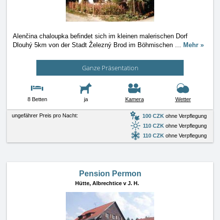
Alenčina chaloupka befindet sich im kleinen malerischen Dorf
Dlouhý 5km von der Stadt Železný Brod im Böhmischen
…
Mehr »
Ganze Präsentation
8 Betten
ja
Kamera
Wetter
ungefährer Preis pro Nacht:
100 CZK
ohne Verpflegung
110 CZK
ohne Verpflegung
110 CZK
ohne Verpflegung
Pension Permon
Hütte,
Albrechtice v J. H.