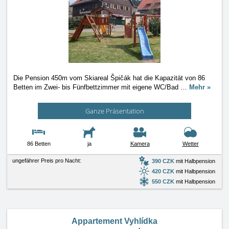
Die Pension 450m vom Skiareal Špičák hat die Kapazität von 86
Betten im Zwei- bis Fünfbettzimmer mit eigene WC/Bad
…
Mehr »
Ganze Präsentation
86 Betten
ja
Kamera
Wetter
ungefährer Preis pro Nacht:
390 CZK
mit Halbpension
420 CZK
mit Halbpension
550 CZK
mit Halbpension
Appartement Vyhlídka