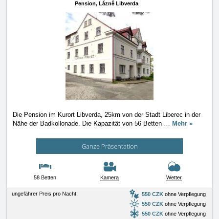
Pension,
Lázně Libverda
Die Pension im Kurort Libverda, 25km von der Stadt Liberec in der
Nähe der Badkollonade. Die Kapazität von 56 Betten
…
Mehr »
Ganze Präsentation
58 Betten
Kamera
Wetter
ungefährer Preis pro Nacht:
550 CZK
ohne Verpflegung
550 CZK
ohne Verpflegung
550 CZK
ohne Verpflegung