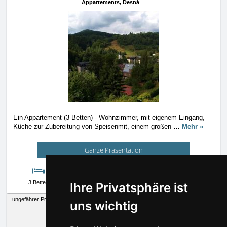
Appartements,
Desná
Ein Appartement (3 Betten) - Wohnzimmer, mit eigenem Eingang,
Küche zur Zubereitung von Speisenmit, einem großen
…
Mehr »
Ganze Präsentation
3 Betten
auf Anfrage
Kamera
Wetter
Ihre Privatsphäre ist
ungefährer Preis pro Nacht:
350 CZK
ohne Verpflegung
uns wichtig
300 CZK
ohne Verpflegung
350 CZK
ohne Verpflegung