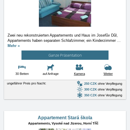
Zwei neu rekonstruierten Appartements und Haus im Josefův Důl,
Appartements haben separaten Schlafzimmer, ein Kinderzimmer
…
Mehr »
Ganze Präsentation
30 Betten
auf Anfrage
Kamera
Wetter
ungefährer Preis pro Nacht:
250 CZK
ohne Verpflegung
300 CZK
ohne Verpflegung
350 CZK
ohne Verpflegung
Appartement Stará škola
Appartements,
Vysoké nad Jizerou, Horní Tříč