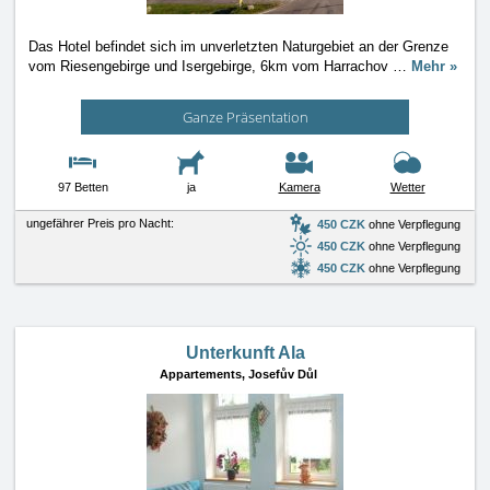
Das Hotel befindet sich im unverletzten Naturgebiet an der Grenze
vom Riesengebirge und Isergebirge, 6km vom Harrachov
…
Mehr »
Ganze Präsentation
97 Betten
ja
Kamera
Wetter
ungefährer Preis pro Nacht:
450 CZK
ohne Verpflegung
450 CZK
ohne Verpflegung
450 CZK
ohne Verpflegung
Unterkunft Ala
Appartements,
Josefův Důl