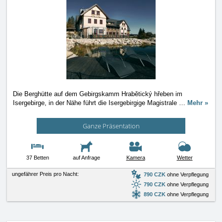
Die Berghütte auf dem Gebirgskamm Hrabětický hřeben im
Isergebirge, in der Nähe führt die Isergebirgige Magistrale
…
Mehr »
Ganze Präsentation
37 Betten
auf Anfrage
Kamera
Wetter
ungefährer Preis pro Nacht:
790 CZK
ohne Verpflegung
790 CZK
ohne Verpflegung
890 CZK
ohne Verpflegung