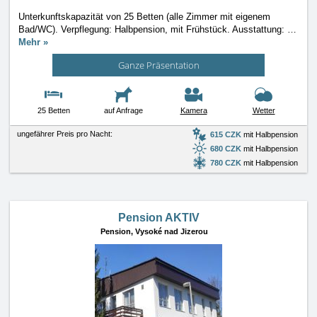
Unterkunftskapazität von 25 Betten (alle Zimmer mit eigenem
Bad/WC). Verpflegung: Halbpension, mit Frühstück. Ausstattung:
…
Mehr »
Ganze Präsentation
25 Betten
auf Anfrage
Kamera
Wetter
ungefährer Preis pro Nacht:
615 CZK
mit Halbpension
680 CZK
mit Halbpension
780 CZK
mit Halbpension
Pension AKTIV
Pension,
Vysoké nad Jizerou