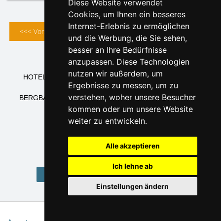
Diese Website verwendet
Cookies, um Ihnen ein besseres
Internet-Erlebnis zu ermöglichen
<<< Vorstehend
Folgend >>>
und die Werbung, die Sie sehen,
besser an Ihre Bedürfnisse
1
2
3
4
5
6
anzupassen. Diese Technologien
nutzen wir außerdem, um
HOTELS ISERGEBIRGE
PENSIONEN ISERGEBIRGE
Ergebnisse zu messen, um zu
UNTERKUNFTSHÄUSER ISERGEBIRGE
verstehen, woher unsere Besucher
BERGBAUDEN ISERGEBIRGE
HÜTTEN ISERGEBIRGE
APPARTEMENTS ISERGEBIRGE
kommen oder um unsere Website
CAMPINGPLÄTZE ISERGEBIRGE
weiter zu entwickeln.
PRIVATUNTERKUNFT ISERGEBIRGE
UNTERKUNFT ISERGEBIRGE
Alle akzeptieren
Ich lehne ab
Home Isergebirge und Kamm des Ještěd
Einstellungen ändern
Interessante Links: