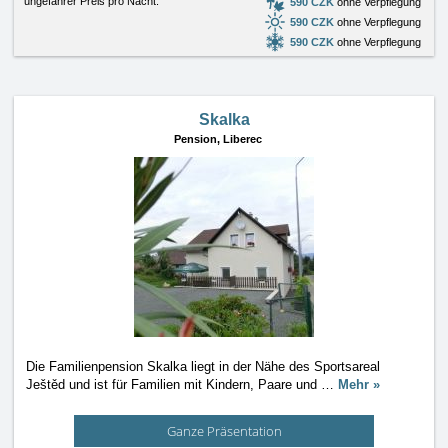
ungefährer Preis pro Nacht:
590 CZK
ohne Verpflegung
590 CZK
ohne Verpflegung
590 CZK
ohne Verpflegung
Skalka
Pension,
Liberec
Die Familienpension Skalka liegt in der Nähe des Sportsareal
Ještěd und ist für Familien mit Kindern, Paare und
…
Mehr »
Ganze Präsentation