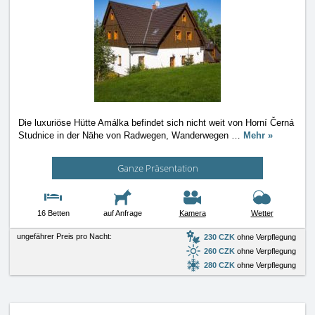
Die luxuriöse Hütte Amálka befindet sich nicht weit von Horní Černá
Studnice in der Nähe von Radwegen, Wanderwegen
…
Mehr »
Ganze Präsentation
16 Betten
auf Anfrage
Kamera
Wetter
ungefährer Preis pro Nacht:
230 CZK
ohne Verpflegung
260 CZK
ohne Verpflegung
280 CZK
ohne Verpflegung