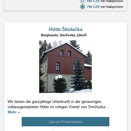
690 CZK
mit Halbpension
790 CZK
mit Halbpension
Hütte Školačka
Bergbaude,
Smržovka, Záhoří
Wir bieten die ganzjährige Unterkunft in der geräumigen,
vollausgestatteten Hütte im ruhigen Viertel von Smržovka
…
Mehr »
Ganze Präsentation