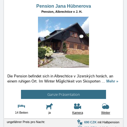
Pension Jana Hübnerova
Pension,
Albrechtice v J. H.
Die Pension befindet sich in Albrechtice v Jizerských horách, an
einem ruhigen Ort. Im Winter Můglichkeit von Skisporten
…
Mehr »
Ganze Präsentation
14 Betten
ja
Kamera
Wetter
ungefährer Preis pro Nacht:
690 CZK
mit Halbpension