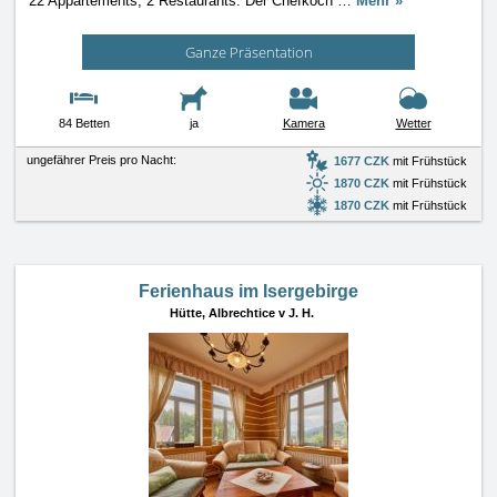
22 Appartements, 2 Restaurants. Der Chefkoch
…
Mehr »
Ganze Präsentation
84 Betten
ja
Kamera
Wetter
ungefährer Preis pro Nacht:
1677 CZK
mit Frühstück
1870 CZK
mit Frühstück
1870 CZK
mit Frühstück
Ferienhaus im Isergebirge
Hütte,
Albrechtice v J. H.