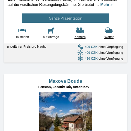
auf die westlichen Riesengebirgskämme. Sie bietet
…
Mehr »
Ganze Präsentation
15 Betten
auf Anfrage
Kamera
Wetter
ungefährer Preis pro Nacht:
400 CZK
ohne Verpflegung
400 CZK
ohne Verpflegung
450 CZK
ohne Verpflegung
Maxova Bouda
Pension,
Josefův Důl, Antonínov