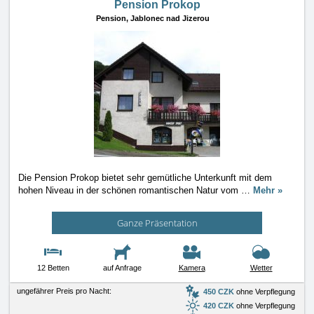
Pension Prokop
Pension,
Jablonec nad Jizerou
Die Pension Prokop bietet sehr gemütliche Unterkunft mit dem
hohen Niveau in der schönen romantischen Natur vom
…
Mehr »
Ganze Präsentation
12 Betten
auf Anfrage
Kamera
Wetter
ungefährer Preis pro Nacht:
450 CZK
ohne Verpflegung
420 CZK
ohne Verpflegung