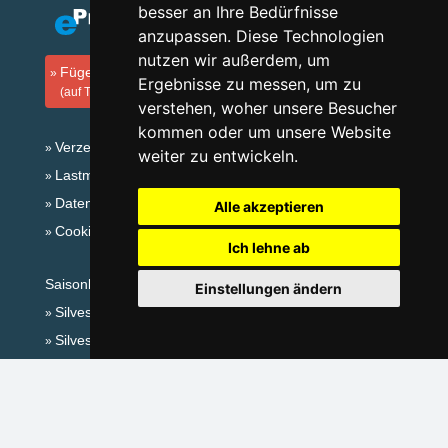
besser an Ihre Bedürfnisse
anzupassen. Diese Technologien
nutzen wir außerdem, um
Fügen Sie Ihre Unterkunft hinzu
Ergebnisse zu messen, um zu
(auf Tschechisch)
verstehen, woher unsere Besucher
kommen oder um unsere Website
Verzeichnis der Unterkunft
weiter zu entwickeln.
Lastminute Isergebirge
Datenschutz
Alle akzeptieren
Cookies
Ich lehne ab
Saisonlinks:
Einstellungen ändern
Silvester Isergebirge
Silvester im Gebirge 2025/26
Schneehöhen
Badeplätze