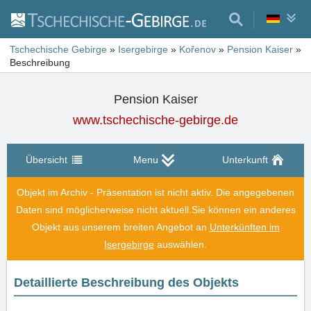
Tschechische Gebirge
»
Isergebirge
»
Kořenov
»
Pension Kaiser
»
Beschreibung
Pension Kaiser
www.tschechische-gebirge.de
Übersicht
Menu
Unterkunft
Objekt im Archiv - Präsentation ist nicht aktiv. Die angegebenen
Daten sind möglicherweise nicht aktuell.
Sie können ein anderes
Objekt aus unserem breiten Angebot an
Unterkünften im
Isergebirge
auswählen.
Detaillierte Beschreibung des Objekts