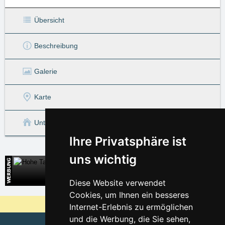
Übersicht
Beschreibung
Galerie
Karte
Unterkunft in der Umgebung
Ihre Privatsphäre ist
uns wichtig
Hohe Tatra
Direkte Kontakte auf die Unterkunft in der Slowakei
Diese Website verwendet
Cookies, um Ihnen ein besseres
Warum sind unsere Server am billigsten?
Internet-Erlebnis zu ermöglichen
und die Werbung, die Sie sehen,