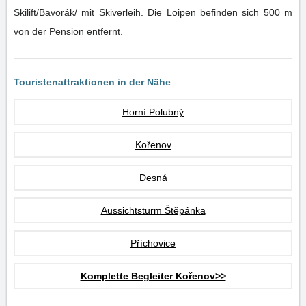
Skilift/Bavorák/ mit Skiverleih. Die Loipen befinden sich 500 m
von der Pension entfernt.
Touristenattraktionen in der Nähe
Horní Polubný
Kořenov
Desná
Aussichtsturm Štěpánka
Příchovice
Komplette Begleiter Kořenov>>