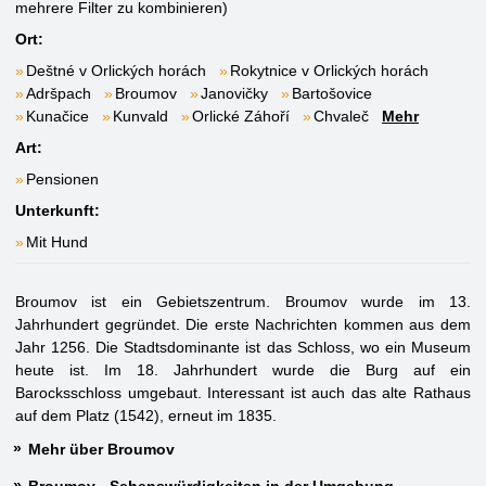
mehrere Filter zu kombinieren)
Ort:
Deštné v Orlických horách
Rokytnice v Orlických horách
Adršpach
Broumov
Janovičky
Bartošovice
Kunačice
Kunvald
Orlické Záhoří
Chvaleč
Mehr
Art:
Pensionen
Unterkunft:
Mit Hund
Broumov ist ein Gebietszentrum. Broumov wurde im 13.
Jahrhundert gegründet. Die erste Nachrichten kommen aus dem
Jahr 1256. Die Stadtsdominante ist das Schloss, wo ein Museum
heute ist. Im 18. Jahrhundert wurde die Burg auf ein
Barocksschloss umgebaut. Interessant ist auch das alte Rathaus
auf dem Platz (1542), erneut im 1835.
Mehr über Broumov