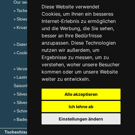
Our servers:
Diese Website verwendet
Tschechische Gebirge
Cookies, um Ihnen ein besseres
Slowakische Gebirge
Internet-Erlebnis zu ermöglichen
Kroatien
und die Werbung, die Sie sehen,
besser an Ihre Bedürfnisse
anzupassen. Diese Technologien
Datenschutz
nutzen wir außerdem, um
Cookies
Ergebnisse zu messen, um zu
verstehen, woher unsere Besucher
Verzeichnis der Unterkunft
kommen oder um unsere Website
Lastminute Adlergebirge
weiter zu entwickeln.
Saisonlinks:
Silvester Adlergebirge
Alle akzeptieren
Silvester im Gebirge 2025/26
Ich lehne ab
Schneehöhen
Einstellungen ändern
Badeplätze
Tschechische Gebirge
- Copyright © 1999-2026
eProgress s.r.o.