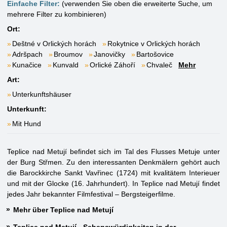
Einfache Filter:
(verwenden Sie oben die erweiterte Suche, um
mehrere Filter zu kombinieren)
Ort:
Deštné v Orlických horách
Rokytnice v Orlických horách
Adršpach
Broumov
Janovičky
Bartošovice
Kunačice
Kunvald
Orlické Záhoří
Chvaleč
Mehr
Art:
Unterkunftshäuser
Unterkunft:
Mit Hund
Teplice nad Metují befindet sich im Tal des Flusses Metuje unter
der Burg Střmen. Zu den interessanten Denkmälern gehört auch
die Barockkirche Sankt Vavřinec (1724) mit kvalitätem Interieuer
und mit der Glocke (16. Jahrhundert). In Teplice nad Metují findet
jedes Jahr bekannter Filmfestival – Bergsteigerfilme.
Mehr über Teplice nad Metují