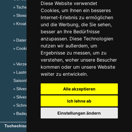
Diese Website verwendet
Tschechische Gebirge
Cookies, um Ihnen ein besseres
Slowakische Gebirge
Internet-Erlebnis zu ermöglichen
Kroatien
und die Werbung, die Sie sehen,
besser an Ihre Bedürfnisse
anzupassen. Diese Technologien
Datenschutz
nutzen wir außerdem, um
Cookies
Ergebnisse zu messen, um zu
verstehen, woher unsere Besucher
Verzeichnis der Unterkunft
kommen oder um unsere Website
Lastminute Adlergebirge
weiter zu entwickeln.
Saisonlinks:
Silvester Adlergebirge
Alle akzeptieren
Silvester im Gebirge 2025/26
Ich lehne ab
Schneehöhen
Einstellungen ändern
Badeplätze
Tschechische Gebirge
- Copyright © 1999-2026
eProgress s.r.o.