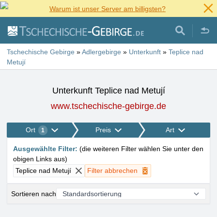
Warum ist unser Server am billigsten?
Tschechische Gebirge
»
Adlergebirge
»
Unterkunft
»
Teplice nad
Metují
Unterkunft Teplice nad Metují
www.tschechische-gebirge.de
Ort
Preis
Art
1
Ausgewählte Filter
:
(
die weiteren Filter wählen Sie unter den
obigen Links aus
)
Teplice nad Metují
Filter abbrechen
Sortieren nach