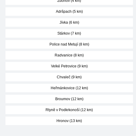
Zdoňov (4 km)
Adršpach (5 km)
Jívka (6 km)
Stárkov (7 km)
Police nad Metují (8 km)
Radvanice (8 km)
Velké Petrovice (9 km)
Chvaleč (9 km)
Heřmánkovice (12 km)
Broumov (12 km)
Rtyně v Podkrkonoší (12 km)
Hronov (13 km)