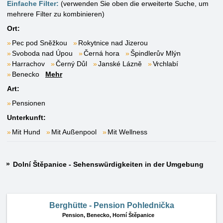
Einfache Filter:
(verwenden Sie oben die erweiterte Suche, um
mehrere Filter zu kombinieren)
Ort:
Pec pod Sněžkou
Rokytnice nad Jizerou
Svoboda nad Úpou
Černá hora
Špindlerův Mlýn
Harrachov
Černý Důl
Janské Lázně
Vrchlabí
Benecko
Mehr
Art:
Pensionen
Unterkunft:
Mit Hund
Mit Außenpool
Mit Wellness
Dolní Štěpanice - Sehenswürdigkeiten in der Umgebung
Berghütte - Pension Pohlednička
Pension,
Benecko, Horní Štěpanice