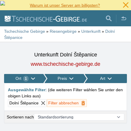
Warum ist unser Server am billigsten?
Tschechische Gebirge
»
Riesengebirge
»
Unterkunft
»
Dolní
Štěpanice
Unterkunft Dolní Štěpanice
www.tschechische-gebirge.de
Ort
Preis
Art
1
Ausgewählte Filter
:
(
die weiteren Filter wählen Sie unter den
obigen Links aus
)
Dolní Štěpanice
Filter abbrechen
Sortieren nach