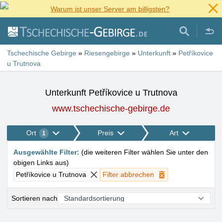
Warum ist unser Server am billigsten?
Tschechische Gebirge
»
Riesengebirge
»
Unterkunft
»
Petříkovice
u Trutnova
Unterkunft Petříkovice u Trutnova
www.tschechische-gebirge.de
Ort
Preis
Art
1
Ausgewählte Filter
:
(
die weiteren Filter wählen Sie unter den
obigen Links aus
)
Petříkovice u Trutnova
Filter abbrechen
Sortieren nach