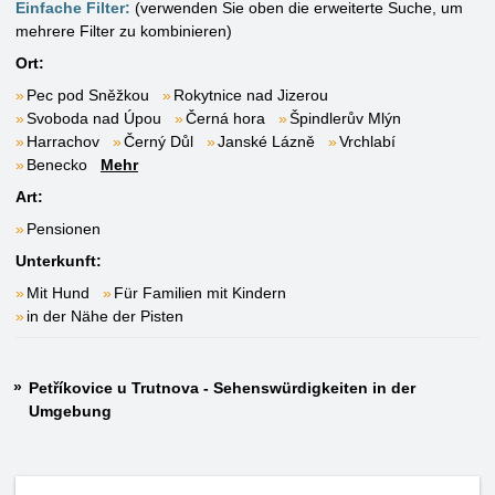
Einfache Filter:
(verwenden Sie oben die erweiterte Suche, um
mehrere Filter zu kombinieren)
Ort:
Pec pod Sněžkou
Rokytnice nad Jizerou
Svoboda nad Úpou
Černá hora
Špindlerův Mlýn
Harrachov
Černý Důl
Janské Lázně
Vrchlabí
Benecko
Mehr
Art:
Pensionen
Unterkunft:
Mit Hund
Für Familien mit Kindern
in der Nähe der Pisten
Petříkovice u Trutnova - Sehenswürdigkeiten in der
Umgebung