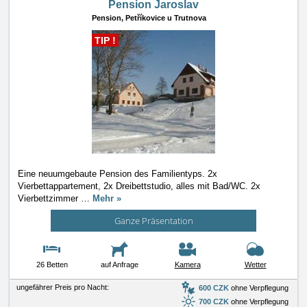
Pension Jaroslav
Pension,
Petříkovice u Trutnova
TIP !
Eine neuumgebaute Pension des Familientyps. 2x
Vierbettappartement, 2x Dreibettstudio, alles mit Bad/WC. 2x
Vierbettzimmer
…
Mehr »
Ganze Präsentation
26 Betten
auf Anfrage
Kamera
Wetter
ungefährer Preis pro Nacht:
600 CZK
ohne Verpflegung
700 CZK
ohne Verpflegung