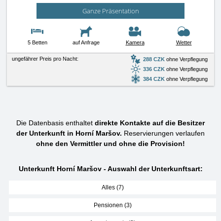
Ganze Präsentation
5 Betten
auf Anfrage
Kamera
Wetter
ungefährer Preis pro Nacht:
288 CZK
ohne Verpflegung
336 CZK
ohne Verpflegung
384 CZK
ohne Verpflegung
Die Datenbasis enthaltet
direkte Kontakte auf die Besitzer
der Unterkunft in Horní Maršov.
Reservierungen verlaufen
ohne den Vermittler und ohne die Provision!
Unterkunft Horní Maršov - Auswahl der Unterkunftsart:
Alles (7)
Pensionen (3)