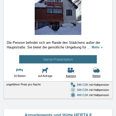
Die Pension befindet sich am Rande des Städchens außer der
Hauptstraße. Sie bietet die gemütliche Umgebung für
…
Mehr »
Ganze Präsentation
16 Betten
auf Anfrage
Kamera
Wetter
ungefährer Preis pro Nacht:
540 CZK
mit Halbpension
320 CZK
mit Halbpension
400 CZK
mit Halbpension
Appartements und Hütte HERTA II