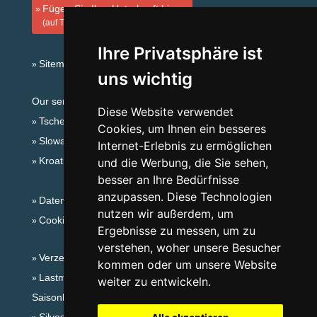
Fügen Sie Ihre Unterkunft hinzu
(auf Tschechisch)
Ihre Privatsphäre ist
Sitemap
uns wichtig
Our servers:
Diese Website verwendet
Tschechische Gebirge
Cookies, um Ihnen ein besseres
Slowakische Gebirge
Internet-Erlebnis zu ermöglichen
Kroatien
und die Werbung, die Sie sehen,
besser an Ihre Bedürfnisse
anzupassen. Diese Technologien
Datenschutz
nutzen wir außerdem, um
Cookies
Ergebnisse zu messen, um zu
verstehen, woher unsere Besucher
Verzeichnis der Unterkunft
kommen oder um unsere Website
Lastminute Riesengebirge
weiter zu entwickeln.
Saisonlinks: