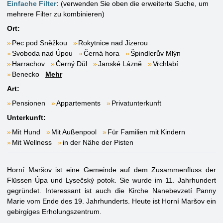
Einfache Filter:
(verwenden Sie oben die erweiterte Suche, um
mehrere Filter zu kombinieren)
Ort:
Pec pod Sněžkou
Rokytnice nad Jizerou
Svoboda nad Úpou
Černá hora
Špindlerův Mlýn
Harrachov
Černý Důl
Janské Lázně
Vrchlabí
Benecko
Mehr
Art:
Pensionen
Appartements
Privatunterkunft
Unterkunft:
Mit Hund
Mit Außenpool
Für Familien mit Kindern
Mit Wellness
in der Nähe der Pisten
Horní Maršov ist eine Gemeinde auf dem Zusammenfluss der
Flüssen Úpa und Lysečský potok. Sie wurde im 11. Jahrhundert
gegründet. Interessant ist auch die Kirche Nanebevzetí Panny
Marie vom Ende des 19. Jahrhunderts. Heute ist Horní Maršov ein
gebirgiges Erholungszentrum.