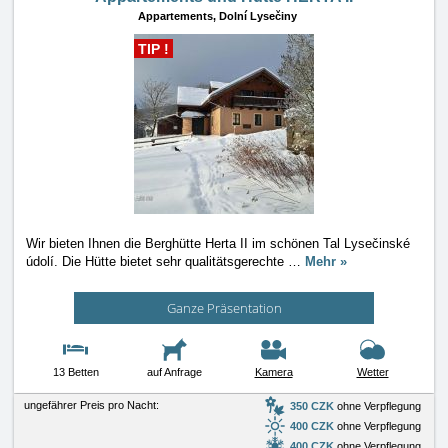
Appartements,
Dolní Lysečiny
TIP !
Wir bieten Ihnen die Berghütte Herta II im schönen Tal Lysečinské
údolí. Die Hütte bietet sehr qualitätsgerechte
…
Mehr »
Ganze Präsentation
13 Betten
auf Anfrage
Kamera
Wetter
ungefährer Preis pro Nacht:
350 CZK
ohne Verpflegung
400 CZK
ohne Verpflegung
400 CZK
ohne Verpflegung