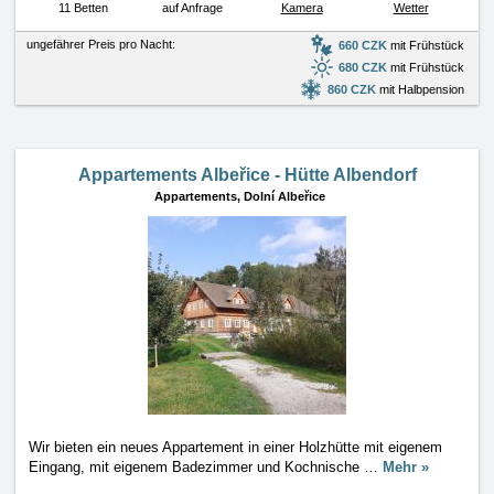
11 Betten
auf Anfrage
Kamera
Wetter
ungefährer Preis pro Nacht:
660 CZK
mit Frühstück
680 CZK
mit Frühstück
860 CZK
mit Halbpension
Appartements Albeřice - Hütte Albendorf
Appartements,
Dolní Albeřice
Wir bieten ein neues Appartement in einer Holzhütte mit eigenem
Eingang, mit eigenem Badezimmer und Kochnische
…
Mehr »