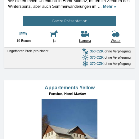
Wir bieten Ihnen Unterkunft in Horní Maršov, mitten im Zentrum des
Wintersports, aber auch Sommerwanderungen im
…
Mehr »
Ganze Präsentation
19 Betten
ja
Kamera
Wetter
ungefährer Preis pro Nacht:
350 CZK
ohne Verpflegung
370 CZK
ohne Verpflegung
370 CZK
ohne Verpflegung
Appartements Yellow
Pension,
Horní Maršov