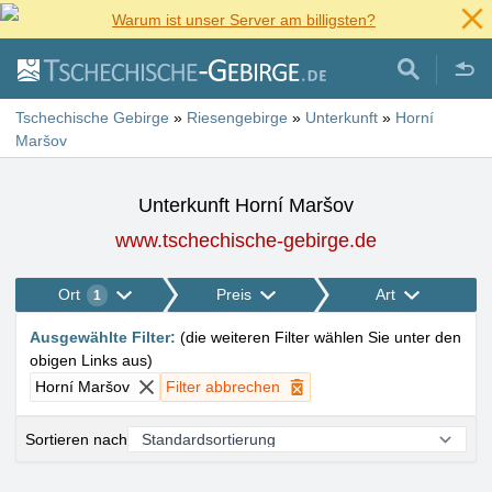
Warum ist unser Server am billigsten?
Tschechische Gebirge
»
Riesengebirge
»
Unterkunft
»
Horní
Maršov
Unterkunft Horní Maršov
www.tschechische-gebirge.de
Ort
Preis
Art
1
Ausgewählte Filter
:
(
die weiteren Filter wählen Sie unter den
obigen Links aus
)
Horní Maršov
Filter abbrechen
Sortieren nach