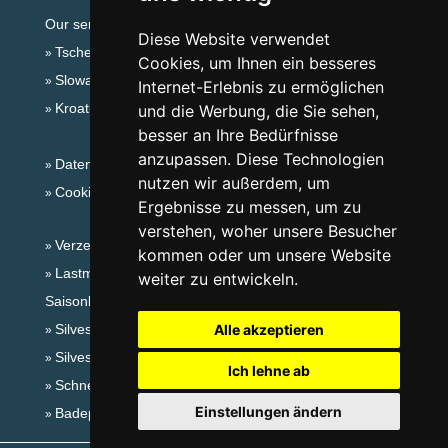
Our servers:
Diese Website verwendet
Tschechische Gebirge
Cookies, um Ihnen ein besseres
Slowakische Gebirge
Internet-Erlebnis zu ermöglichen
Kroatien
und die Werbung, die Sie sehen,
besser an Ihre Bedürfnisse
anzupassen. Diese Technologien
Datenschutz
nutzen wir außerdem, um
Cookies
Ergebnisse zu messen, um zu
verstehen, woher unsere Besucher
Verzeichnis der Unterkunft
kommen oder um unsere Website
Lastminute Riesengebirge
weiter zu entwickeln.
Saisonlinks:
Silvester Riesengebirge
Alle akzeptieren
Silvester im Gebirge 2025/26
Ich lehne ab
Schneehöhen
Einstellungen ändern
Badeplätze