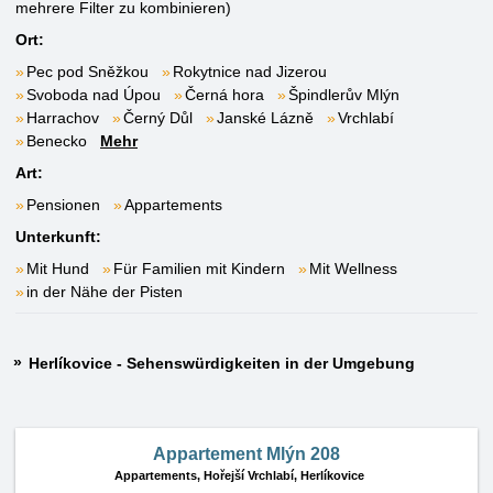
mehrere Filter zu kombinieren)
Ort:
Pec pod Sněžkou
Rokytnice nad Jizerou
Svoboda nad Úpou
Černá hora
Špindlerův Mlýn
Harrachov
Černý Důl
Janské Lázně
Vrchlabí
Benecko
Mehr
Art:
Pensionen
Appartements
Unterkunft:
Mit Hund
Für Familien mit Kindern
Mit Wellness
in der Nähe der Pisten
Herlíkovice - Sehenswürdigkeiten in der Umgebung
Appartement Mlýn 208
Appartements,
Hořejší Vrchlabí, Herlíkovice