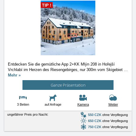
TIP !
Entdecken Sie die gemütliche App 2+KK Mlýn 208 in Hořejší
Vrchlabí im Herzen des Riesengebirges, nur 300m vom Skigebiet
…
Mehr »
Ganze Präsentation
3 Betten
auf Anfrage
Kamera
Wetter
ungefährer Preis pro Nacht:
550 CZK
ohne Verpflegung
650 CZK
ohne Verpflegung
750 CZK
ohne Verpflegung