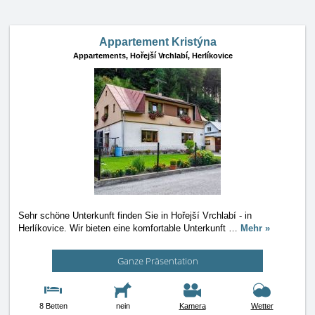
Appartement Kristýna
Appartements,
Hořejší Vrchlabí, Herlíkovice
Sehr schöne Unterkunft finden Sie in Hořejší Vrchlabí - in
Herlíkovice. Wir bieten eine komfortable Unterkunft
…
Mehr »
Ganze Präsentation
8 Betten
nein
Kamera
Wetter