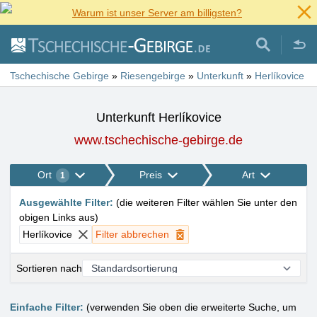
Warum ist unser Server am billigsten?
Tschechische Gebirge
»
Riesengebirge
»
Unterkunft
»
Herlíkovice
Unterkunft Herlíkovice
www.tschechische-gebirge.de
Ort
Preis
Art
1
Ausgewählte Filter
:
(
die weiteren Filter wählen Sie unter den
obigen Links aus
)
Herlíkovice
Filter abbrechen
Sortieren nach
Einfache Filter:
(verwenden Sie oben die erweiterte Suche, um