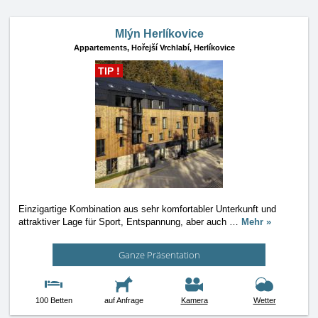
Mlýn Herlíkovice
Appartements,
Hořejší Vrchlabí, Herlíkovice
TIP !
Einzigartige Kombination aus sehr komfortabler Unterkunft und
attraktiver Lage für Sport, Entspannung, aber auch
…
Mehr »
Ganze Präsentation
100 Betten
auf Anfrage
Kamera
Wetter