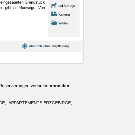
 eingezäunten Grundstück
auf Anfrage
ähe gibt es Radwege. Von
Kamera
Wetter
460 CZK
ohne Verpflegung
eservierungen verlaufen
ohne den
GE
APPARTEMENTS ERZGEBIRGE