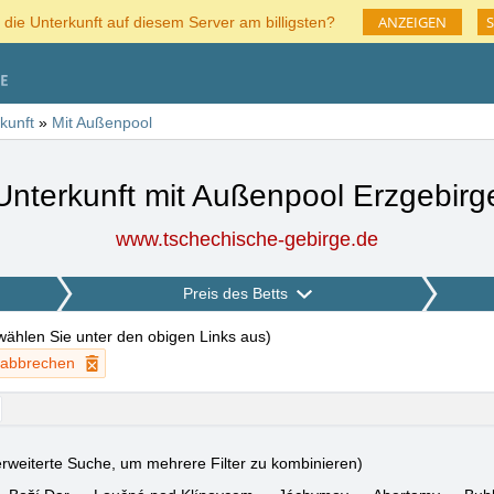
ANZEIGEN
S
 die Unterkunft auf diesem Server am billigsten?
kunft
»
Mit Außenpool
Unterkunft mit Außenpool Erzgebirg
www.tschechische-gebirge.de
Preis des Betts
 wählen Sie unter den obigen Links aus
)
r abbrechen
rweiterte Suche, um mehrere Filter zu kombinieren)