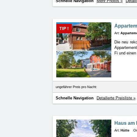
Schnelle Navigation
Mehr Photos »
Detail
Appartem
TIP !
Art:
Appartem
Die neu reko
Appartemen
Fi und einen
ungefährer Preis pro Nacht:
Schnelle Navigation
Detailierte Preisliste »
Haus am 
Art:
Hütte
Or