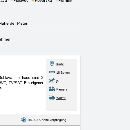
lava
Plešivec
Kovářská
Pernink
 Nähe der Pisten
ehmer.
Karte
18 Betten
Bublava. Im haus sind 3
ja
 WC, TV/SAT. Ein eigener
s.
Kamera
Wetter
480 CZK
ohne Verpflegung