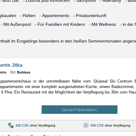
Boží Dar
Loučná pod Klínovcem
Jáchymov
Abertamy
Bub
gbauden
Hütten
Appartements
Privatunterkunft
Mit Außenpool
Für Familien mit Kindern
Mit Wellness
in der
enthalt im Erzgebirge besonders in den heißen Sommermonaten angen
nts Jitka
ents
Ort:
Bublava
ppartementshaus in der unmittelbaren Nähe vom Skiareal Ski Centrum 
appartements
mit einer komplett ausgestatteten Küche, einem Badezimmer,
r 6 Pkw. Ein Restaurant mit der Möglichkeit der Verpflegung bis 30m vom Hau
Ganze Präsentation
430 CZK
ohne Verpflegung
430 CZK
ohne Verpflegung