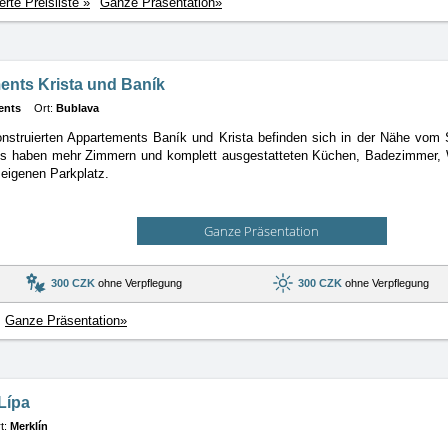
ierte Preisliste »
Ganze Präsentation»
ents Krista und Baník
ents
Ort:
Bublava
nstruierten Appartements Baník und Krista befinden sich in der Nähe vom 
ts
haben mehr Zimmern und komplett ausgestatteten Küchen, Badezimmer, 
 eigenen Parkplatz.
Ganze Präsentation
300 CZK
ohne Verpflegung
300 CZK
ohne Verpflegung
Ganze Präsentation»
Lípa
t:
Merklín