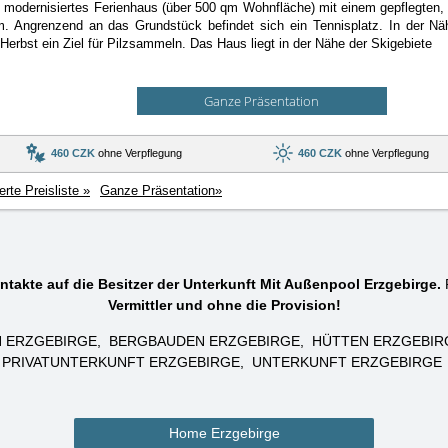
 modernisiertes Ferienhaus (über 500 qm Wohnfläche) mit einem gepflegten,
. Angrenzend an das Grundstück befindet sich ein Tennisplatz. In der N
erbst ein Ziel für Pilzsammeln. Das Haus liegt in der Nähe der Skigebiete
Ganze Präsentation
460 CZK
ohne Verpflegung
460 CZK
ohne Verpflegung
ierte Preisliste »
Ganze Präsentation»
ntakte auf die Besitzer der Unterkunft Mit Außenpool Erzgebirge.
R
Vermittler und ohne die Provision!
 ERZGEBIRGE
BERGBAUDEN ERZGEBIRGE
HÜTTEN ERZGEBIR
PRIVATUNTERKUNFT ERZGEBIRGE
UNTERKUNFT ERZGEBIRGE
Home Erzgebirge