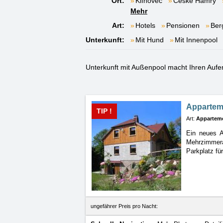
Ort:
Klínovec
České Hamry
Mehr
Art:
Hotels
Pensionen
Ber
Unterkunft:
Mit Hund
Mit Innenpool
Unterkunft mit Außenpool macht Ihren Auf
Apparteme
TIP !
Art:
Appartem
Ein neues A
Mehrzimmer
Parkplatz fü
ungefährer Preis pro Nacht: