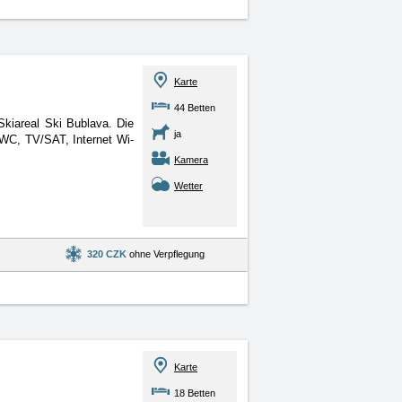
Karte
44 Betten
Skiareal Ski Bublava. Die
ja
WC, TV/SAT, Internet Wi-
Kamera
Wetter
320 CZK
ohne Verpflegung
Karte
18 Betten