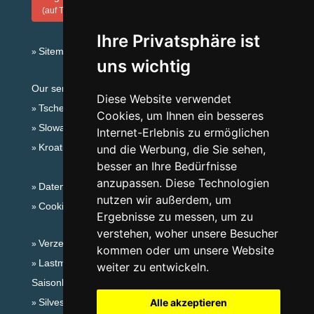
(auf Tschechisch)
Ihre Privatsphäre ist
Sitemap
uns wichtig
Our servers:
Diese Website verwendet
Tschechische Gebirge
Cookies, um Ihnen ein besseres
Slowakische Gebirge
Internet-Erlebnis zu ermöglichen
Kroatien
und die Werbung, die Sie sehen,
besser an Ihre Bedürfnisse
anzupassen. Diese Technologien
Datenschutz
nutzen wir außerdem, um
Cookies
Ergebnisse zu messen, um zu
verstehen, woher unsere Besucher
Verzeichnis der Unterkunft
kommen oder um unsere Website
Lastminute Adlergebirge
weiter zu entwickeln.
Saisonlinks:
Silvester Adlergebirge
Alle akzeptieren