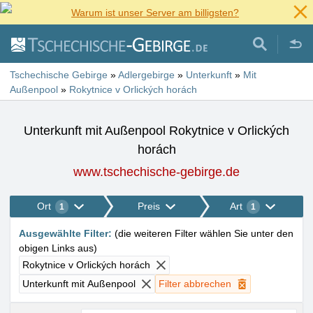
Warum ist unser Server am billigsten?
Tschechische Gebirge
»
Adlergebirge
»
Unterkunft
»
Mit
Außenpool
»
Rokytnice v Orlických horách
Unterkunft mit Außenpool Rokytnice v Orlických
horách
www.tschechische-gebirge.de
Ort
Preis
Art
1
1
Ausgewählte Filter
:
(
die weiteren Filter wählen Sie unter den
obigen Links aus
)
Rokytnice v Orlických horách
Unterkunft mit Außenpool
Filter abbrechen