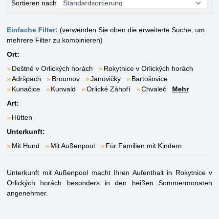
Sortieren nach
Einfache Filter:
(verwenden Sie oben die erweiterte Suche, um
mehrere Filter zu kombinieren)
Ort:
Deštné v Orlických horách
Rokytnice v Orlických horách
Adršpach
Broumov
Janovičky
Bartošovice
Kunačice
Kunvald
Orlické Záhoří
Chvaleč
Mehr
Art:
Hütten
Unterkunft:
Mit Hund
Mit Außenpool
Für Familien mit Kindern
Unterkunft mit Außenpool macht Ihren Aufenthalt in Rokytnice v
Orlických horách besonders in den heißen Sommermonaten
angenehmer.