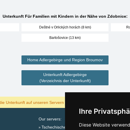
Unterkunft Für Familien mit Kindern in der Nähe von Zdobnice:
Deštné v Orlických horách (8 km)
Ro
Bartošovice (13 km)
Home Adlergebirge und Region Broumov
Unterkunft Adlergebirge
(Verzeichnis der Unterkunft)
ANZEIGEN
die Unterkunft auf unseren Servern am billigsten?
Ihre Privatsphä
Our servers:
Diese Website verwende
Tschechische Gebirge