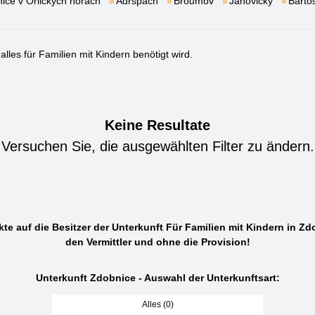
ice v Orlických horách
Adršpach
Broumov
Janovičky
Barto
lles für Familien mit Kindern benötigt wird.
Keine Resultate
Versuchen Sie, die ausgewählten Filter zu ändern.
kte auf die Besitzer der Unterkunft Für Familien mit Kindern in Zd
den Vermittler und ohne die Provision!
Unterkunft Zdobnice - Auswahl der Unterkunftsart:
Alles (0)