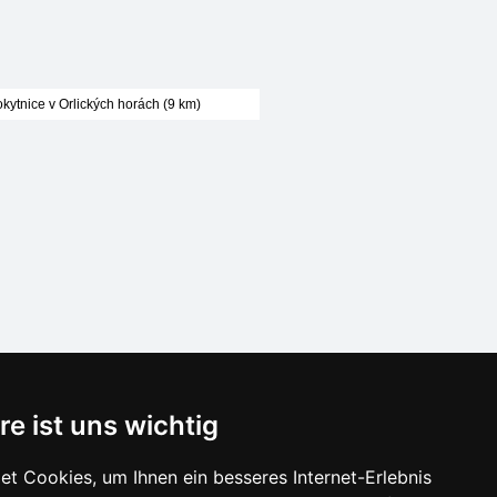
kytnice v Orlických horách (9 km)
SCHLIESSEN
re ist uns wichtig
Verzeichnis der Unterkunft
t Cookies, um Ihnen ein besseres Internet-Erlebnis
Lastminute Adlergebirge