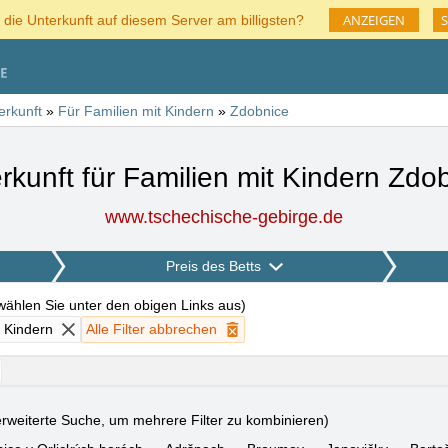
ANZEIGEN
S
 die Unterkunft auf diesem Server am billigsten?
erkunft
»
Für Familien mit Kindern
»
Zdobnice
rkunft für Familien mit Kindern Zdo
www.tschechische-gebirge.de
Preis des Betts
 wählen Sie unter den obigen Links aus
)
t Kindern
Alle Filter abbrechen
rweiterte Suche, um mehrere Filter zu kombinieren)