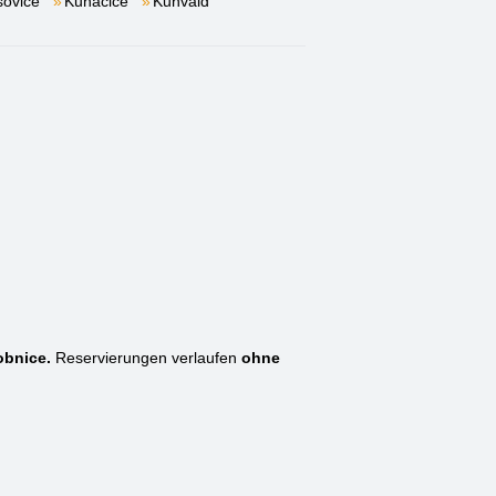
šovice
Kunačice
Kunvald
obnice.
Reservierungen verlaufen
ohne