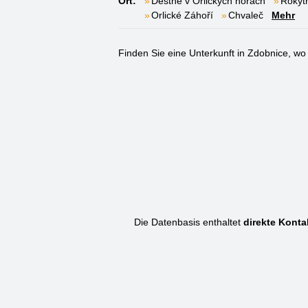
Ort:
Deštné v Orlických horách
Rokytn
Orlické Záhoří
Chvaleč
Mehr
Finden Sie eine Unterkunft in Zdobnice, wo a
Die Datenbasis enthaltet
direkte Konta