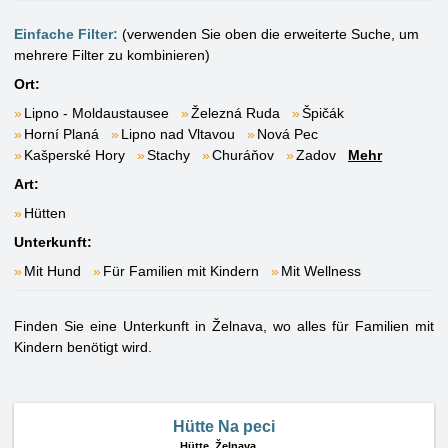
Einfache Filter:
(verwenden Sie oben die erweiterte Suche, um
mehrere Filter zu kombinieren)
Ort:
Lipno - Moldaustausee
Železná Ruda
Špičák
Horní Planá
Lipno nad Vltavou
Nová Pec
Kašperské Hory
Stachy
Churáňov
Zadov
Mehr
Art:
Hütten
Unterkunft:
Mit Hund
Für Familien mit Kindern
Mit Wellness
Finden Sie eine Unterkunft in Želnava, wo alles für Familien mit
Kindern benötigt wird.
Hütte Na peci
Hütte,
Želnava