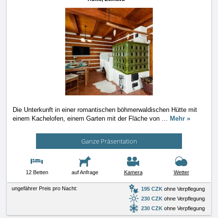
Die Unterkunft in einer romantischen böhmerwaldischen Hütte mit
einem Kachelofen, einem Garten mit der Fläche von
…
Mehr »
Ganze Präsentation
12 Betten
auf Anfrage
Kamera
Wetter
ungefährer Preis pro Nacht:
195 CZK
ohne Verpflegung
230 CZK
ohne Verpflegung
230 CZK
ohne Verpflegung