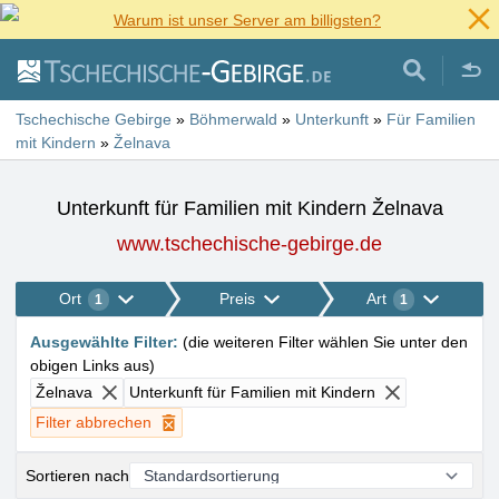
Warum ist unser Server am billigsten?
Tschechische Gebirge
»
Böhmerwald
»
Unterkunft
»
Für Familien
mit Kindern
»
Želnava
Unterkunft für Familien mit Kindern Želnava
www.tschechische-gebirge.de
Ort
Preis
Art
1
1
Ausgewählte Filter
:
(
die weiteren Filter wählen Sie unter den
obigen Links aus
)
Želnava
Unterkunft für Familien mit Kindern
Filter abbrechen
Sortieren nach